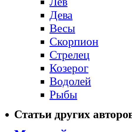
Лев
Дева
Весы
Скорпион
Стрелец
Козерог
Водолей
Рыбы
Статьи других авторо