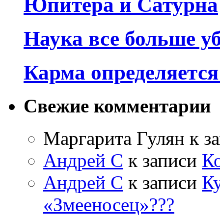
Юпитера и Сатурна
Наука все больше у
Карма определяетс
Свежие комментарии
Маргарита Гулян
к з
Андрей С
к записи
К
Андрей С
к записи
Ку
«Змееносец»???