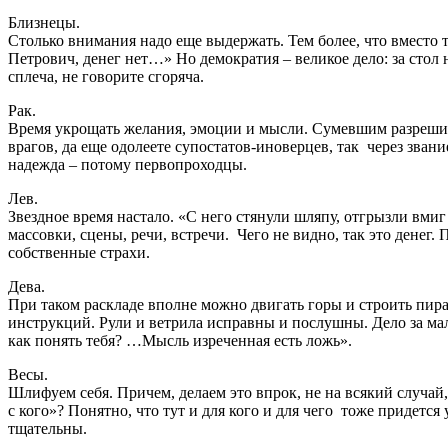
Близнецы.
Столько внимания надо еще выдержать. Тем более, что вместо 
Петрович, денег нет…» Но демократия – великое дело: за стол н
сплеча, не говорите сгоряча.
Рак.
Время укрощать желания, эмоции и мысли. Сумевшим разрешит
врагов, да еще одолеете супостатов-иноверцев, так через звани
надежда – потому первопроходцы.
Лев.
Звездное время настало. «С него стянули шляпу, отгрызли вми
массовки, сцены, речи, встречи. Чего не видно, так это дене
собственные страхи.
Дева.
При таком раскладе вполне можно двигать горы и строить пира
инструкций. Рули и ветрила исправны и послушны. Дело за малы
как понять тебя? …Мысль изреченная есть ложь».
Весы.
Шлифуем себя. Причем, делаем это впрок, не на всякий случай
с кого»? Понятно, что тут и для кого и для чего тоже придетс
тщательны.