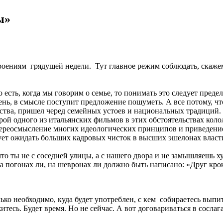
ы»
оениям грядущей недели. Тут главное режим соблюдать, скажем,
есть, когда мы говорим о семье, то понимать это следует предел
вень, в смысле поступит предложение пошуметь. А все потому, ч
ства, пришел черед семейных устоев и национальных традиций. 
рой одного из итальянских фильмов в этих обстоятельствах коло
 переосмысление многих идеологических принципов и приведение
ует ожидать больших кадровых чисток в высших эшелонах власт
о ты не с соседней улицы, а с нашего двора и не замышляешь ху
на погонах ли, на шевронах ли должно быть написано: «Друг кро
ко необходимо, куда будет употреблен, с кем собираетесь выпит
тесь. Будет время. Но не сейчас. А вот договариваться в сосла