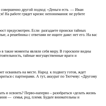
ют совершенно другой подход: «Деньги есть — Иван
йся! На работе грядет кризис непонимания: не рубите
ост предусмотрен. Если разгадаете происки тайных
лые, а решебника с ответами не ищите даже: нет его. На вас
 в такие моменты являли себя миру. В гороскопе видны
остоятельность, тайные могущественные враги и
ит осваивать на месте. Народ к подвигу готов, ждет
ориться с партнерами. А тут, аккурат по Тютчеву: «Другому
ать и освоить? Перво-наперво – разобраться «делать жизнь
нания — семья, род, племя. Будьте внимательны и