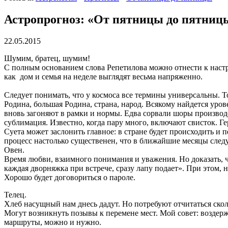
Астропрогноз: «От пятницы до пятниц
22.05.2015
Шумим, братец, шумим!
С полным основанием слова Репетилова можно отнести к настр
как дом и семья на неделе выглядят весьма напряженно.
Следует понимать, что у космоса все термины универсальны. То 
Родина, большая Родина, страна, народ. Всякому найдется уро
вновь загоняют в рамки и нормы. Едва сорвали шоры производ
сублимация. Известно, когда пару много, включают свисток. Ге
Суета может заслонить главное: в стране будет происходить и
процесс настолько существенен, что в ближайшие месяцы след
Овен.
Время любви, взаимного понимания и уважения. Но доказать, чт
каждая дворняжка при встрече, сразу лапу подает». При этом, 
Хорошо будет договориться о пароле.
Телец.
Хлеб насущный нам днесь дадут. Но потребуют отчитаться сколь
Могут возникнуть позывы к перемене мест. Мой совет: воздержи
маршруты, можно и нужно.