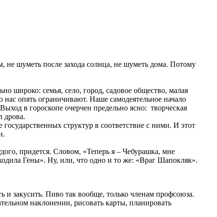
 не шуметь после захода солнца, не шуметь дома. Потому
ьно широко: семья, село, город, садовое общество, малая
то нас опять ограничивают. Наше самодеятельное начало
Выход в гороскопе очерчен предельно ясно: творческая
л дрова.
 государственных структур в соответствие с ними. И этот
и.
дого, придется. Словом, «Теперь я – Чебурашка, мне
кодила Гены». Ну, или, что одно и то же: «Враг Шапокляк».
ь и закусить. Пиво так вообще, только членам профсоюза.
гательном наклонении, рисовать карты, планировать