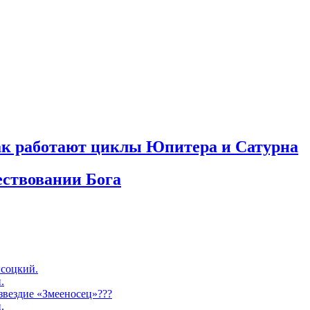
как работают циклы Юпитера и Сатурна
ествовании Бога
соцкий.
.
озвездие «Змееносец»???
.