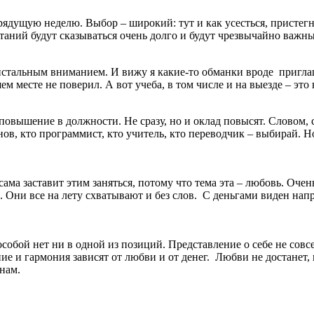
ядущую неделю. Выбор – широкий: тут и как усесться, пристегну
аний будут сказываться очень долго и будут чрезвычайно важны. 
ристальным вниманием. И вижу я какие-то обманки вроде приг
шем месте не поверил. А вот учеба, в том числе и на выезде – эт
 повышение в должности. Не сразу, но и оклад повысят. Словом, с
ов, кто программист, кто учитель, кто переводчик – выбирай. Но
ама заставит этим заняться, потому что тема эта – любовь. Оче
. Они все на лету схватывают и без слов. С деньгами виден напр
особой нет ни в одной из позиций. Представление о себе не совсе
е и гармония зависят от любви и от денег. Любви не достанет, н
нам.