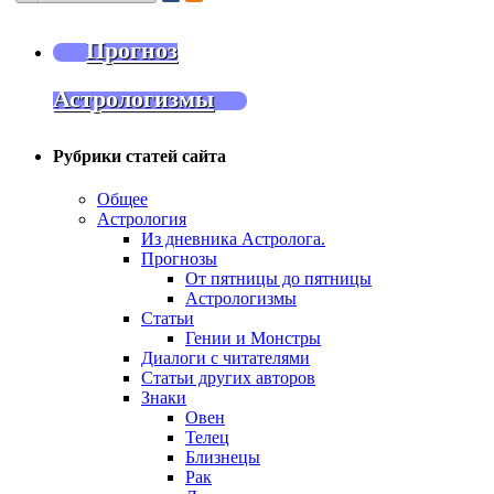
Прогноз
Астрологизмы
Рубрики статей сайта
Общее
Астрология
Из дневника Астролога.
Прогнозы
От пятницы до пятницы
Астрологизмы
Статьи
Гении и Монстры
Диалоги с читателями
Статьи других авторов
Знаки
Овен
Телец
Близнецы
Рак