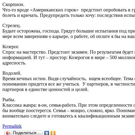
Скорпион.
Что-то вроде «Американских горок» предстоит опробовать в гр
болеть и кричать. Предупредить только хочу: последствия испыт
Стрелец.
Будьте осторожны, господа. Грядут большие испытания под п
мере всем заверениям о карьере, о работе, об оплате я бы на ва
Козерог.
Спрос на мастерство. Предстоит экзамен. По результатам будет
информацией. И тут – простор: Козерогов в мире – 500 миллион
адресность.
Водолей.
Время вечных истин. Видя случайность, ищем всеобщее. Тема с
пониманию придется все же учиться. У партнеров, в частности
партнеров в единстве ценностей и целей.
Рыбы.
Классика жанра: я-он, семья-работа. При этом определенности 
бы вообще поостерегся. Семья – мощно, сложно, ярко. Понимани
внимательно следите и готовьтесь к квалификационным экзаме
Permalink
Поделиться…