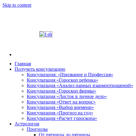
Skip to content
Главная
Получить консультацию
Шабалин Михаил Александрович. Персональный
Председатель Новосибирского астрологического 
Консультация: «Призвание и Профессия»
консультации на основании Вашей натальной карт
Консультация «Гороскоп ребенка»
том, как с этим связано здоровье. Астропсихоло
Консультация «Анализ парных взаимоотношений»
диалога. У Вас будет возможность задавать вопр
Консультация «Гороскоп фирмы»
и место своего рождения. Знание точного времен
Консультация «Листок в личное дело»
Консультация «Ответ на вопрос»
деятель.
Консультация «Выбор времени»
Консультация «Прогноз на год»
Консультация «Расчет гороскопа»
Астрология
Прогнозы
От пятницы до пятницы