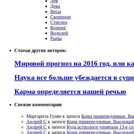
Лев
Дева
Весы
Скорпион
Стрелец
Козерог
Водолей
Рыбы
Статьи других авторов:
Мировой прогноз на 2016 год, или 
Наука все больше убеждается в сущ
Карма определяется нашей речью
Свежие комментарии
Маргарита Гулян
к записи
Кони привередливые. Вы
Андрей С
к записи
Кони привередливые. Высоцкий
Андрей С
к записи
Куда астрологи упрятали 13-е с
Андрей С
к записи
Кони привередливые. Высоцкий