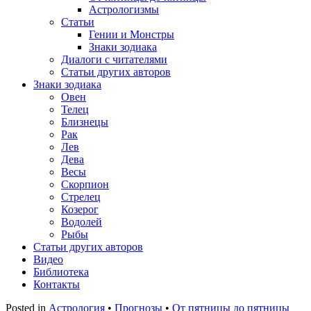
Астрологизмы
Статьи
Гении и Монстры
Знаки зодиака
Диалоги с читателями
Статьи других авторов
Знаки зодиака
Овен
Телец
Близнецы
Рак
Лев
Дева
Весы
Скорпион
Стрелец
Козерог
Водолей
Рыбы
Статьи других авторов
Видео
Библиотека
Контакты
Posted in
Астрология
•
Прогнозы
•
От пятницы до пятницы