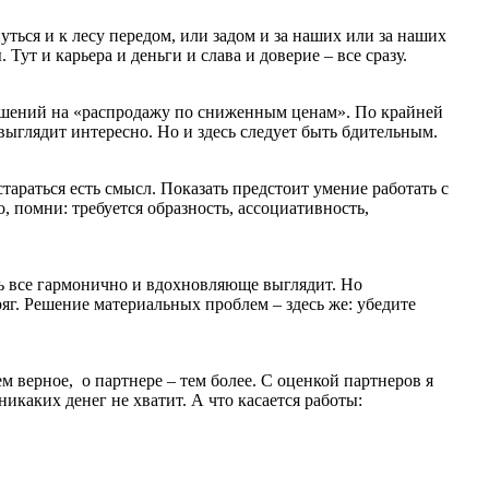
ться и к лесу передом, или задом и за наших или за наших
Тут и карьера и деньги и слава и доверие – все сразу.
лашений на «распродажу по сниженным ценам». По крайней
о выглядит интересно. Но и здесь следует быть бдительным.
тараться есть смысл. Показать предстоит умение работать с
, помни: требуется образность, ассоциативность,
нь все гармонично и вдохновляюще выглядит. Но
яг. Решение материальных проблем – здесь же: убедите
м верное, о партнере – тем более. С оценкой партнеров я
икаких денег не хватит. А что касается работы: