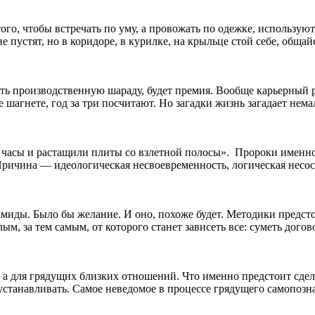
того, чтобы встречать по уму, а провожать по одежке, использу
е пустят, но в коридоре, в курилке, на крыльце стой себе, обща
ь производственную шараду, будет премия. Вообще карьерный р
е шагнете, год за три посчитают. Но загадки жизнь загадает нема
г часы и растащили плиты со взлетной полосы». Пророки именно
г. Причина — идеологическая несвоевременность, логическая нес
миды. Было бы желание. И оно, похоже будет. Методики предсто
м, за тем самым, от которого станет зависеть все: суметь догов
, а для грядущих близких отношений. Что именно предстоит сдел
я устанавливать. Самое неведомое в процессе грядущего самопоз