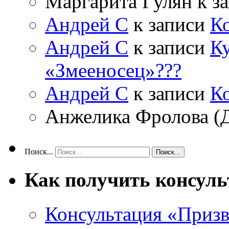
Маргарита Гулян
к з
Андрей С
к записи
К
Андрей С
к записи
Ку
«Змееносец»???
Андрей С
к записи
К
Анжелика Фролова (
Поиск...
Как получить консул
Консультация «Призв