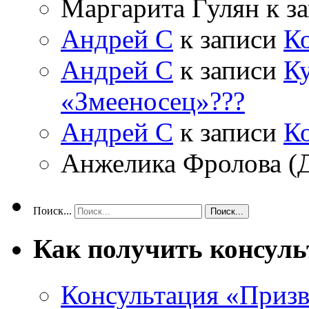
Маргарита Гулян
к з
Андрей С
к записи
К
Андрей С
к записи
Ку
«Змееносец»???
Андрей С
к записи
К
Анжелика Фролова (
Поиск...
Как получить консул
Консультация «Призв