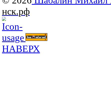
© 2026
Шабалин Михаил А
нск.рф
НАВЕРХ