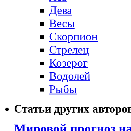
Дева
Весы
Скорпион
Стрелец
Козерог
Водолей
Рыбы
Статьи других авторо
Мировой прогноз на