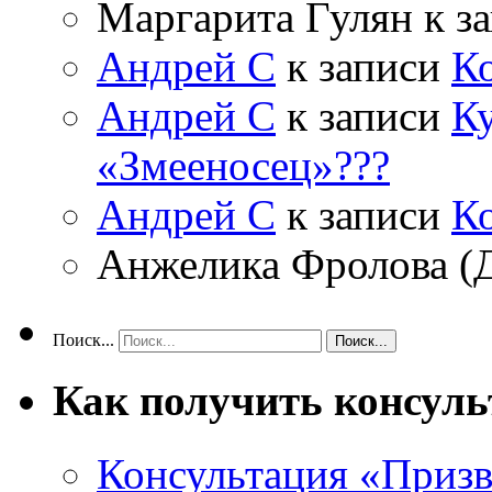
Маргарита Гулян
к з
Андрей С
к записи
К
Андрей С
к записи
Ку
«Змееносец»???
Андрей С
к записи
К
Анжелика Фролова (
Поиск...
Как получить консул
Консультация «Призв