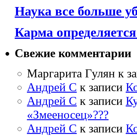
Наука все больше у
Карма определяетс
Свежие комментарии
Маргарита Гулян
к з
Андрей С
к записи
К
Андрей С
к записи
Ку
«Змееносец»???
Андрей С
к записи
К