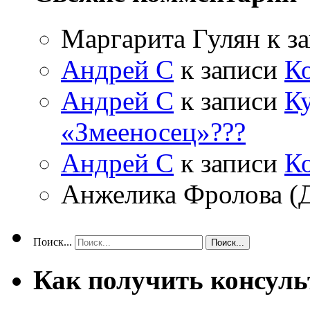
Маргарита Гулян
к з
Андрей С
к записи
К
Андрей С
к записи
Ку
«Змееносец»???
Андрей С
к записи
К
Анжелика Фролова (
Поиск...
Как получить консул