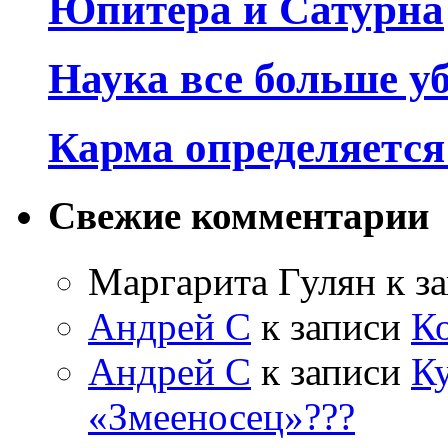
Юпитера и Сатурна
Наука все больше у
Карма определяетс
Свежие комментарии
Маргарита Гулян
к з
Андрей С
к записи
К
Андрей С
к записи
Ку
«Змееносец»???