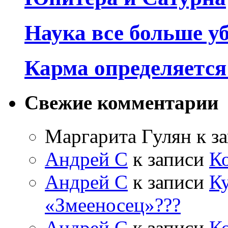
Наука все больше у
Карма определяетс
Свежие комментарии
Маргарита Гулян
к з
Андрей С
к записи
К
Андрей С
к записи
Ку
«Змееносец»???
Андрей С
к записи
К