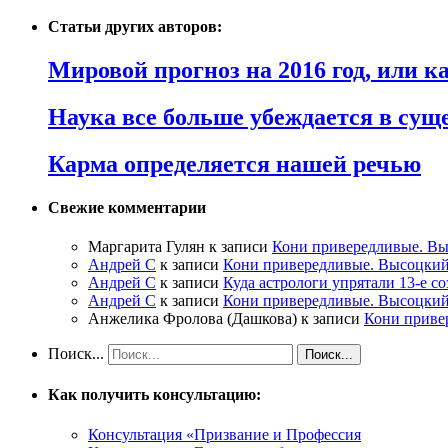
Статьи других авторов:
Мировой прогноз на 2016 год, или 
Наука все больше убеждается в сущ
Карма определяется нашей речью
Свежие комментарии
Маргарита Гулян
к записи
Кони привередливые. Вы
Андрей С
к записи
Кони привередливые. Высоцкий
Андрей С
к записи
Куда астрологи упрятали 13-е с
Андрей С
к записи
Кони привередливые. Высоцкий
Анжелика Фролова (Дашкова)
к записи
Кони приве
Поиск...
Как получить консультацию:
Консультация «Призвание и Профессия