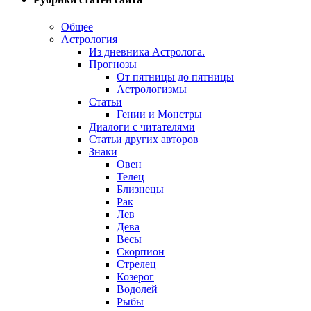
Общее
Астрология
Из дневника Астролога.
Прогнозы
От пятницы до пятницы
Астрологизмы
Статьи
Гении и Монстры
Диалоги с читателями
Статьи других авторов
Знаки
Овен
Телец
Близнецы
Рак
Лев
Дева
Весы
Скорпион
Стрелец
Козерог
Водолей
Рыбы