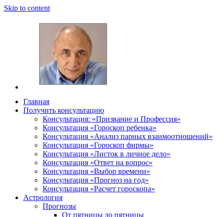
Skip to content
Главная
Получить консультацию
Шабалин Михаил Александрович. Персональный
Председатель Новосибирского астрологического 
Консультация: «Призвание и Профессия»
консультации на основании Вашей натальной карт
Консультация «Гороскоп ребенка»
том, как с этим связано здоровье. Астропсихоло
Консультация «Анализ парных взаимоотношений»
диалога. У Вас будет возможность задавать вопр
Консультация «Гороскоп фирмы»
и место своего рождения. Знание точного времен
Консультация «Листок в личное дело»
Консультация «Ответ на вопрос»
деятель.
Консультация «Выбор времени»
Консультация «Прогноз на год»
Консультация «Расчет гороскопа»
Астрология
Прогнозы
От пятницы до пятницы