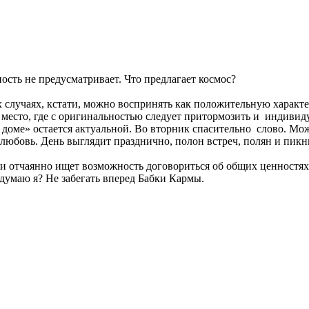
ость не предусматривает. Что предлагает космос?
случаях, кстати, можно воспринять как положительную характерис
е место, где с оригинальностью следует притормозить и индивиду
доме» остается актуальной. Во вторник спасительно слово. Мож
 любовь. День выглядит празднично, полон встреч, полян и пикн
и отчаянно ищет возможность договориться об общих ценностях
, думаю я? Не забегать вперед Бабки Кармы.