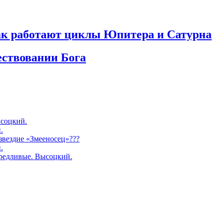
как работают циклы Юпитера и Сатурна
ествовании Бога
соцкий.
.
озвездие «Змееносец»???
.
редливые. Высоцкий.