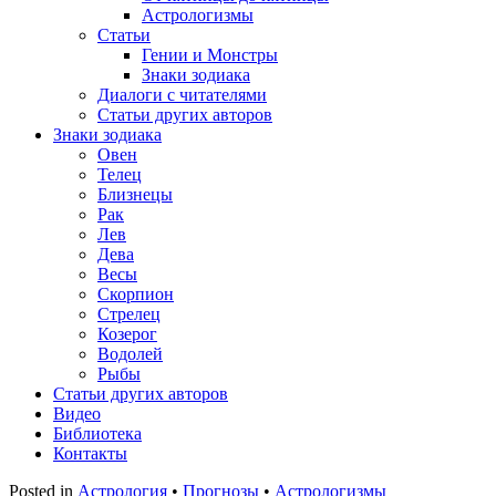
Астрологизмы
Статьи
Гении и Монстры
Знаки зодиака
Диалоги с читателями
Статьи других авторов
Знаки зодиака
Овен
Телец
Близнецы
Рак
Лев
Дева
Весы
Скорпион
Стрелец
Козерог
Водолей
Рыбы
Статьи других авторов
Видео
Библиотека
Контакты
Posted in
Астрология
•
Прогнозы
•
Астрологизмы