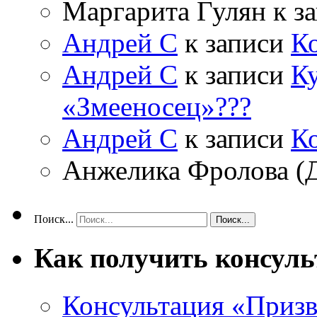
Маргарита Гулян
к з
Андрей С
к записи
К
Андрей С
к записи
Ку
«Змееносец»???
Андрей С
к записи
К
Анжелика Фролова (
Поиск...
Как получить консул
Консультация «Призв