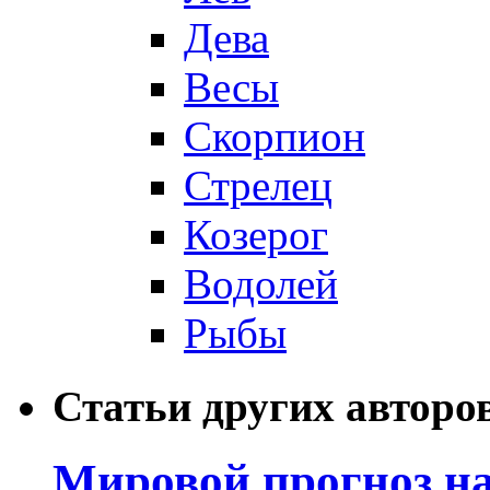
Дева
Весы
Скорпион
Стрелец
Козерог
Водолей
Рыбы
Статьи других авторо
Мировой прогноз на