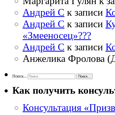
Маргарита Гулян
к з
Андрей С
к записи
К
Андрей С
к записи
Ку
«Змееносец»???
Андрей С
к записи
К
Анжелика Фролова (
Поиск...
Как получить консул
Консультация «Призв