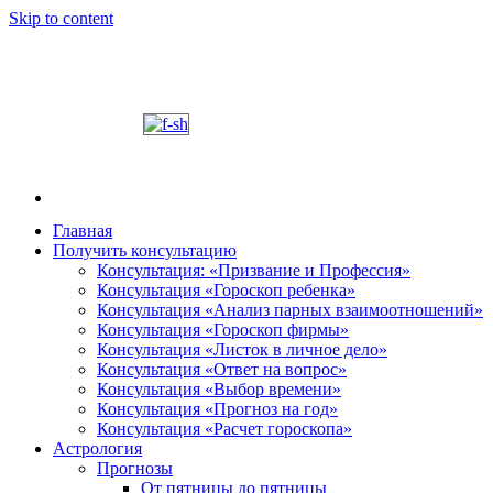
Skip to content
Главная
Получить консультацию
Шабалин Михаил Александрович. Персональный
Председатель Новосибирского астрологического 
Консультация: «Призвание и Профессия»
консультации на основании Вашей натальной карт
Консультация «Гороскоп ребенка»
том, как с этим связано здоровье. Астропсихоло
Консультация «Анализ парных взаимоотношений»
диалога. У Вас будет возможность задавать вопр
Консультация «Гороскоп фирмы»
и место своего рождения. Знание точного времен
Консультация «Листок в личное дело»
Консультация «Ответ на вопрос»
деятель.
Консультация «Выбор времени»
Консультация «Прогноз на год»
Консультация «Расчет гороскопа»
Астрология
Прогнозы
От пятницы до пятницы