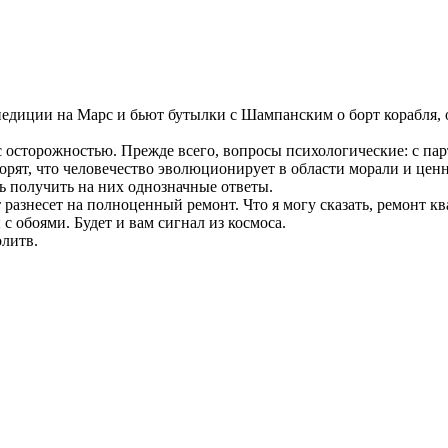
едиции на Марс и бьют бутылки с Шампанским о борт корабля, о
сторожностью. Прежде всего, вопросы психологические: с партн
ворят, что человечество эволюционирует в области морали и ценн
ь получить на них однозначные ответы.
разнесет на полноценный ремонт. Что я могу сказать, ремонт ква
 обоями. Будет и вам сигнал из космоса.
олитв.