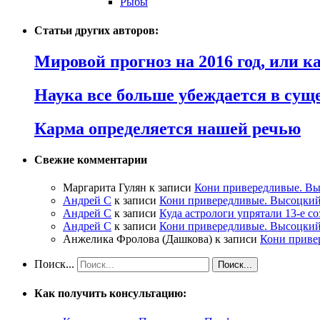
Рыбы
Статьи других авторов:
Мировой прогноз на 2016 год, или 
Наука все больше убеждается в сущ
Карма определяется нашей речью
Свежие комментарии
Маргарита Гулян
к записи
Кони привередливые. Вы
Андрей С
к записи
Кони привередливые. Высоцкий
Андрей С
к записи
Куда астрологи упрятали 13-е с
Андрей С
к записи
Кони привередливые. Высоцкий
Анжелика Фролова (Дашкова)
к записи
Кони приве
Поиск...
Как получить консультацию: