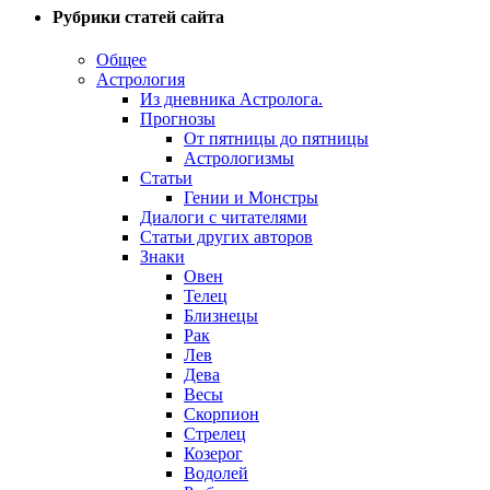
Рубрики статей сайта
Общее
Астрология
Из дневника Астролога.
Прогнозы
От пятницы до пятницы
Астрологизмы
Статьи
Гении и Монстры
Диалоги с читателями
Статьи других авторов
Знаки
Овен
Телец
Близнецы
Рак
Лев
Дева
Весы
Скорпион
Стрелец
Козерог
Водолей