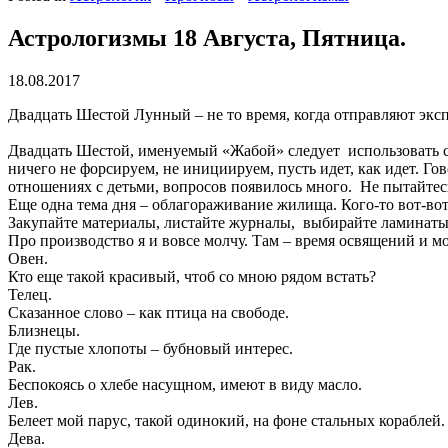
Астрологизмы 18 Августа, Пятница.
18.08.2017
Двадцать Шестой Лунный – не то время, когда отправляют эксп
Двадцать Шестой, именуемый «Жабой» следует использовать с о
ничего не форсируем, не инициируем, пусть идет, как идет. Го
отношениях с детьми, вопросов появилось много. Не пытайтес
Еще одна тема дня – облагораживание жилища. Кого-то вот-вот 
Закупайте материалы, листайте журналы, выбирайте ламинаты с
Про производство я и вовсе молчу. Там – время освящений и м
Овен.
Кто еще такой красивый, чтоб со мною рядом встать?
Телец.
Сказанное слово – как птица на свободе.
Близнецы.
Где пустые хлопоты – бубновый интерес.
Рак.
Беспокоясь о хлебе насущном, имеют в виду масло.
Лев.
Белеет мой парус, такой одинокий, на фоне стальных кораблей.
Дева.