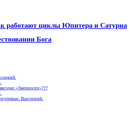
как работают циклы Юпитера и Сатурна
ествовании Бога
соцкий.
.
озвездие «Змееносец»???
.
редливые. Высоцкий.