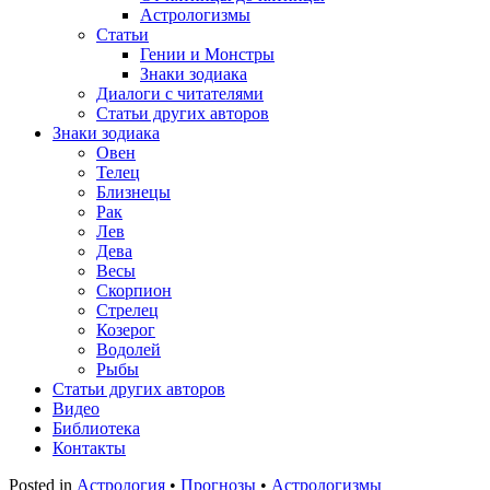
Астрологизмы
Статьи
Гении и Монстры
Знаки зодиака
Диалоги с читателями
Статьи других авторов
Знаки зодиака
Овен
Телец
Близнецы
Рак
Лев
Дева
Весы
Скорпион
Стрелец
Козерог
Водолей
Рыбы
Статьи других авторов
Видео
Библиотека
Контакты
Posted in
Астрология
•
Прогнозы
•
Астрологизмы