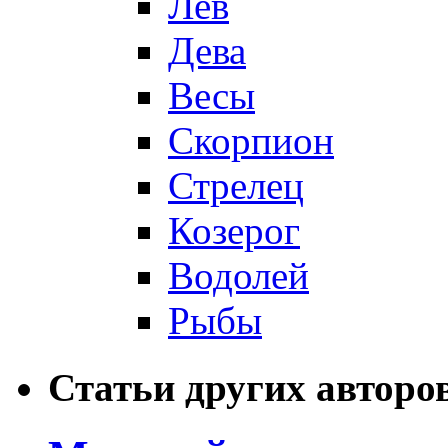
Лев
Дева
Весы
Скорпион
Стрелец
Козерог
Водолей
Рыбы
Статьи других авторо