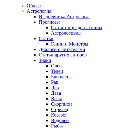
Общее
Астрология
Из дневника Астролога.
Прогнозы
От пятницы до пятницы
Астрологизмы
Статьи
Гении и Монстры
Диалоги с читателями
Статьи других авторов
Знаки
Овен
Телец
Близнецы
Рак
Лев
Дева
Весы
Скорпион
Стрелец
Козерог
Водолей
Рыбы