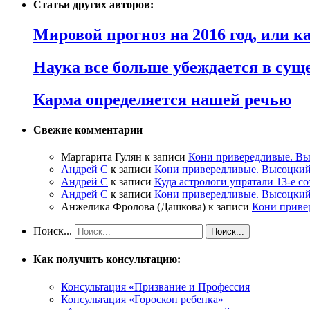
Статьи других авторов:
Мировой прогноз на 2016 год, или 
Наука все больше убеждается в сущ
Карма определяется нашей речью
Свежие комментарии
Маргарита Гулян
к записи
Кони привередливые. Вы
Андрей С
к записи
Кони привередливые. Высоцкий
Андрей С
к записи
Куда астрологи упрятали 13-е с
Андрей С
к записи
Кони привередливые. Высоцкий
Анжелика Фролова (Дашкова)
к записи
Кони приве
Поиск...
Как получить консультацию:
Консультация «Призвание и Профессия
Консультация «Гороскоп ребенка»