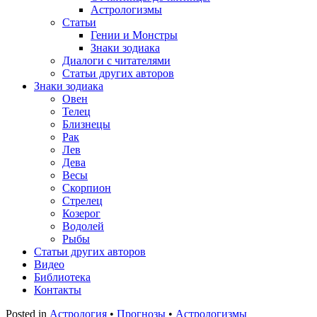
Астрологизмы
Статьи
Гении и Монстры
Знаки зодиака
Диалоги с читателями
Статьи других авторов
Знаки зодиака
Овен
Телец
Близнецы
Рак
Лев
Дева
Весы
Скорпион
Стрелец
Козерог
Водолей
Рыбы
Статьи других авторов
Видео
Библиотека
Контакты
Posted in
Астрология
•
Прогнозы
•
Астрологизмы