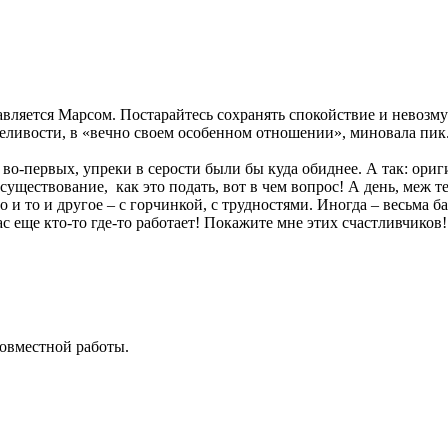
вляется Марсом. Постарайтесь сохранять спокойствие и невозмут
еливости, в «вечно своем особенном отношении», миновала пик
у, во-первых, упреки в серости были бы куда обиднее. А так: ори
на существование, как это подать, вот в чем вопрос! А день, ме
о и то и другое – с горчинкой, с трудностями. Иногда – весьма б
с еще кто-то где-то работает! Покажите мне этих счастливчиков!
совместной работы.