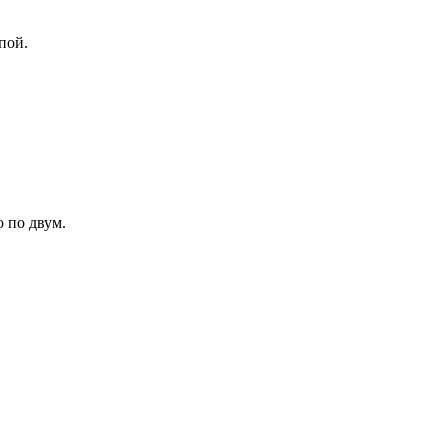
лпой.
о по двум.