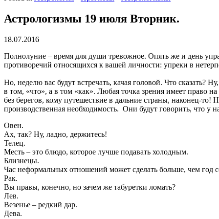
Астрологизмы 19 июля Вторник.
18.07.2016
Полнолуние – время для души тревожное. Опять же и день упра
противоречий относящихся к вашей личности: упреки в нетерп
Но, неделю вас будут встречать, качая головой. Что сказать? Н
в том, «что», а в том «как». Любая точка зрения имеет право 
без берегов, кому путешествие в дальние страны, наконец-то! Н
производственная необходимость. Они будут говорить, что у на
Овен.
Ах, так? Ну, ладно, держитесь!
Телец.
Месть – это блюдо, которое лучше подавать холодным.
Близнецы.
Час неформальных отношений может сделать больше, чем год 
Рак.
Вы правы, конечно, но зачем же табуретки ломать?
Лев.
Везенье – редкий дар.
Дева.