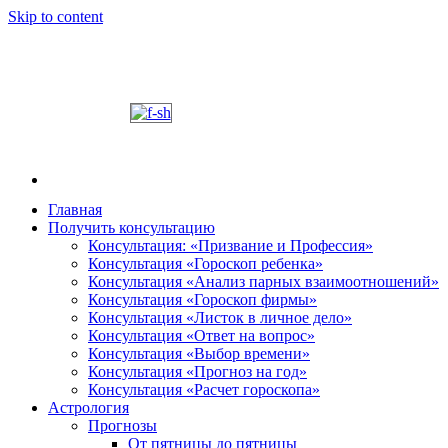
Skip to content
Главная
Получить консультацию
Шабалин Михаил Александрович. Персональный
Председатель Новосибирского астрологического 
Консультация: «Призвание и Профессия»
консультации на основании Вашей натальной карт
Консультация «Гороскоп ребенка»
том, как с этим связано здоровье. Астропсихоло
Консультация «Анализ парных взаимоотношений»
диалога. У Вас будет возможность задавать вопр
Консультация «Гороскоп фирмы»
и место своего рождения. Знание точного времен
Консультация «Листок в личное дело»
Консультация «Ответ на вопрос»
деятель.
Консультация «Выбор времени»
Консультация «Прогноз на год»
Консультация «Расчет гороскопа»
Астрология
Прогнозы
От пятницы до пятницы