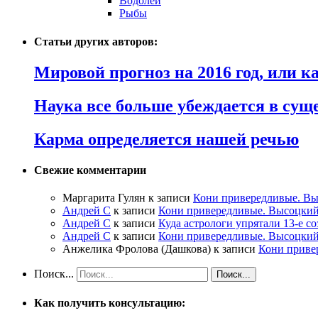
Водолей
Рыбы
Статьи других авторов:
Мировой прогноз на 2016 год, или 
Наука все больше убеждается в сущ
Карма определяется нашей речью
Свежие комментарии
Маргарита Гулян
к записи
Кони привередливые. Вы
Андрей С
к записи
Кони привередливые. Высоцкий
Андрей С
к записи
Куда астрологи упрятали 13-е с
Андрей С
к записи
Кони привередливые. Высоцкий
Анжелика Фролова (Дашкова)
к записи
Кони приве
Поиск...
Как получить консультацию: