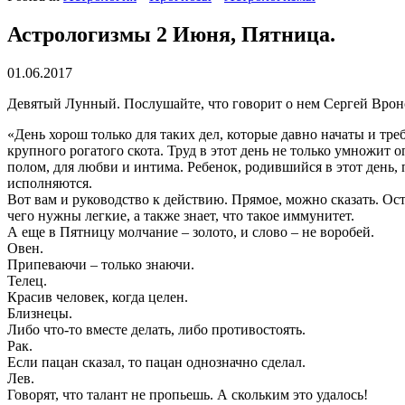
Астрологизмы 2 Июня, Пятница.
01.06.2017
Девятый Лунный. Послушайте, что говорит о нем Сергей Вронс
«День хорош только для таких дел, которые давно начаты и тре
крупного рогатого скота. Труд в этот день не только умножит
полом, для любви и интима. Ребенок, родившийся в этот день
исполняются.
Вот вам и руководство к действию. Прямое, можно сказать. Оста
чего нужны легкие, а также знает, что такое иммунитет.
А еще в Пятницу молчание – золото, и слово – не воробей.
Овен.
Припеваючи – только знаючи.
Телец.
Красив человек, когда целен.
Близнецы.
Либо что-то вместе делать, либо противостоять.
Рак.
Если пацан сказал, то пацан однозначно сделал.
Лев.
Говорят, что талант не пропьешь. А скольким это удалось!