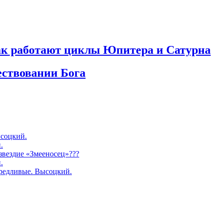
как работают циклы Юпитера и Сатурна
ествовании Бога
соцкий.
.
озвездие «Змееносец»???
.
редливые. Высоцкий.