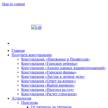
Skip to content
Главная
Получить консультацию
Шабалин Михаил Александрович. Персональный
Председатель Новосибирского астрологического 
Консультация: «Призвание и Профессия»
консультации на основании Вашей натальной карт
Консультация «Гороскоп ребенка»
том, как с этим связано здоровье. Астропсихоло
Консультация «Анализ парных взаимоотношений»
диалога. У Вас будет возможность задавать вопр
Консультация «Гороскоп фирмы»
и место своего рождения. Знание точного времен
Консультация «Листок в личное дело»
Консультация «Ответ на вопрос»
деятель.
Консультация «Выбор времени»
Консультация «Прогноз на год»
Консультация «Расчет гороскопа»
Астрология
Прогнозы
От пятницы до пятницы