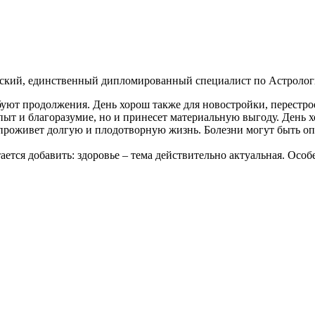
кий, единственный дипломированный специалист по Астрологии 
буют продолжения. День хорош также для новостройки, перестрое
 опыт и благоразумие, но и принесет материальную выгоду. День
, проживет долгую и плодотворную жизнь. Болезни могут быть о
ется добавить: здоровье – тема действительно актуальная. Особен