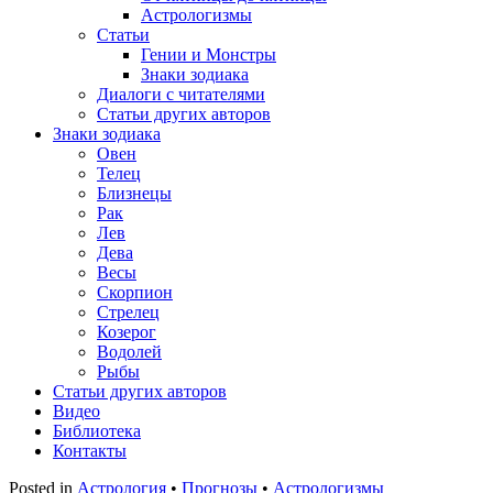
Астрологизмы
Статьи
Гении и Монстры
Знаки зодиака
Диалоги с читателями
Статьи других авторов
Знаки зодиака
Овен
Телец
Близнецы
Рак
Лев
Дева
Весы
Скорпион
Стрелец
Козерог
Водолей
Рыбы
Статьи других авторов
Видео
Библиотека
Контакты
Posted in
Астрология
•
Прогнозы
•
Астрологизмы