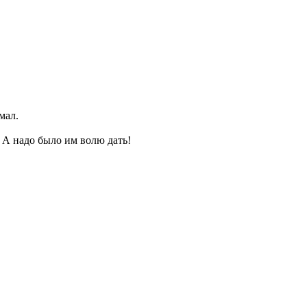
мал.
 А надо было им волю дать!
.