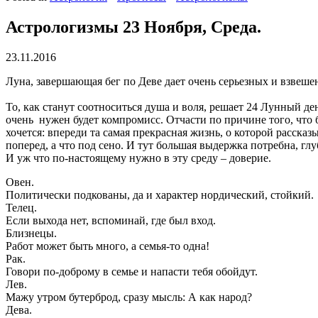
Астрологизмы 23 Ноября, Среда.
23.11.2016
Луна, завершающая бег по Деве дает очень серьезных и взвешен
То, как станут соотноситься душа и воля, решает 24 Лунный де
очень нужен будет компромисс. Отчасти по причине того, что 
хочется: впереди та самая прекрасная жизнь, о которой рассказ
поперед, а что под сено. И тут большая выдержка потребна, глу
И уж что по-настоящему нужно в эту среду – доверие.
Овен.
Политически подкованы, да и характер нордический, стойкий.
Телец.
Если выхода нет, вспоминай, где был вход.
Близнецы.
Работ может быть много, а семья-то одна!
Рак.
Говори по-доброму в семье и напасти тебя обойдут.
Лев.
Мажу утром бутерброд, сразу мысль: А как народ?
Дева.