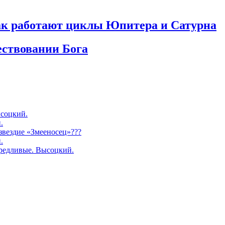
как работают циклы Юпитера и Сатурна
ествовании Бога
соцкий.
.
озвездие «Змееносец»???
.
редливые. Высоцкий.