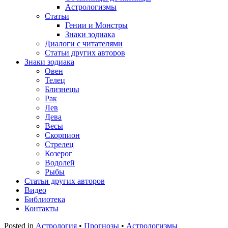
Астрологизмы
Статьи
Гении и Монстры
Знаки зодиака
Диалоги с читателями
Статьи других авторов
Знаки зодиака
Овен
Телец
Близнецы
Рак
Лев
Дева
Весы
Скорпион
Стрелец
Козерог
Водолей
Рыбы
Статьи других авторов
Видео
Библиотека
Контакты
Posted in
Астрология
•
Прогнозы
•
Астрологизмы