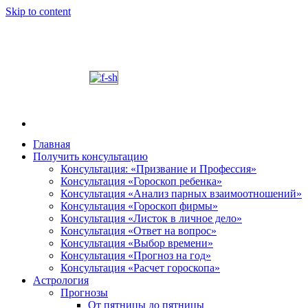
Skip to content
Главная
Получить консультацию
Шабалин Михаил Александрович. Персональный
Председатель Новосибирского астрологического 
Консультация: «Призвание и Профессия»
консультации на основании Вашей натальной карт
Консультация «Гороскоп ребенка»
том, как с этим связано здоровье. Астропсихоло
Консультация «Анализ парных взаимоотношений»
диалога. У Вас будет возможность задавать вопр
Консультация «Гороскоп фирмы»
и место своего рождения. Знание точного времен
Консультация «Листок в личное дело»
Консультация «Ответ на вопрос»
деятель.
Консультация «Выбор времени»
Консультация «Прогноз на год»
Консультация «Расчет гороскопа»
Астрология
Прогнозы
От пятницы до пятницы