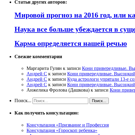
Статьи других авторов:
Мировой прогноз на 2016 год, или 
Наука все больше убеждается в сущ
Карма определяется нашей речью
Свежие комментарии
Маргарита Гулян
к записи
Кони привередливые. Вы
Андрей С
к записи
Кони привередливые. Высоцкий
Андрей С
к записи
Куда астрологи упрятали 13-е с
Андрей С
к записи
Кони привередливые. Высоцкий
Анжелика Фролова (Дашкова)
к записи
Кони приве
Поиск...
Как получить консультацию:
Консультация «Призвание и Профессия
Консультация «Гороскоп ребенка»