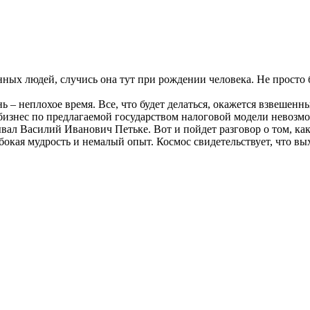
ных людей, случись она тут при рождении человека. Не просто бу
нь – неплохое время. Все, что будет делаться, окажется взвеше
бизнес по предлагаемой государством налоговой модели невозмо
ывал Василий Иванович Петьке. Вот и пойдет разговор о том, как 
бокая мудрость и немалый опыт. Космос свидетельствует, что вых