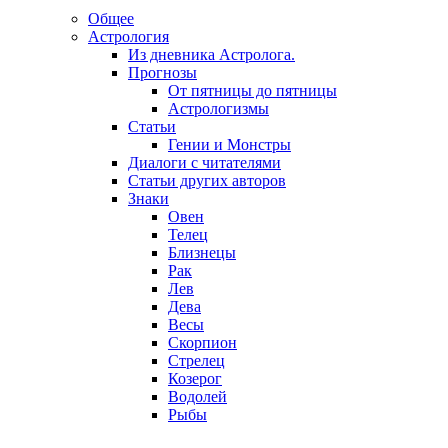
Общее
Астрология
Из дневника Астролога.
Прогнозы
От пятницы до пятницы
Астрологизмы
Статьи
Гении и Монстры
Диалоги с читателями
Статьи других авторов
Знаки
Овен
Телец
Близнецы
Рак
Лев
Дева
Весы
Скорпион
Стрелец
Козерог
Водолей
Рыбы