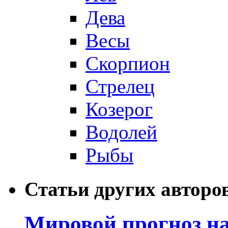
Дева
Весы
Скорпион
Стрелец
Козерог
Водолей
Рыбы
Статьи других авторо
Мировой прогноз на