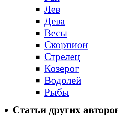
Лев
Дева
Весы
Скорпион
Стрелец
Козерог
Водолей
Рыбы
Статьи других авторо