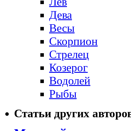
Лев
Дева
Весы
Скорпион
Стрелец
Козерог
Водолей
Рыбы
Статьи других авторо