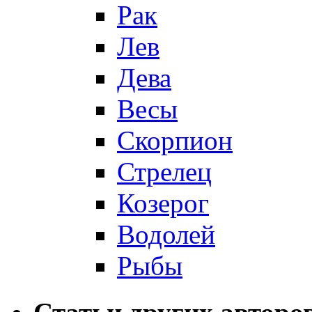
Рак
Лев
Дева
Весы
Скорпион
Стрелец
Козерог
Водолей
Рыбы