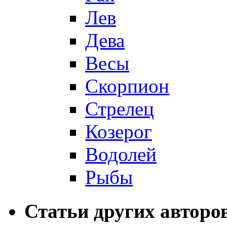
Лев
Дева
Весы
Скорпион
Стрелец
Козерог
Водолей
Рыбы
Статьи других авторо