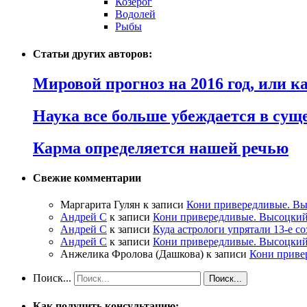
Козерог
Водолей
Рыбы
Статьи других авторов:
Мировой прогноз на 2016 год, или 
Наука все больше убеждается в сущ
Карма определяется нашей речью
Свежие комментарии
Маргарита Гулян
к записи
Кони привередливые. Вы
Андрей С
к записи
Кони привередливые. Высоцкий
Андрей С
к записи
Куда астрологи упрятали 13-е с
Андрей С
к записи
Кони привередливые. Высоцкий
Анжелика Фролова (Дашкова)
к записи
Кони приве
Поиск...
Как получить консультацию: