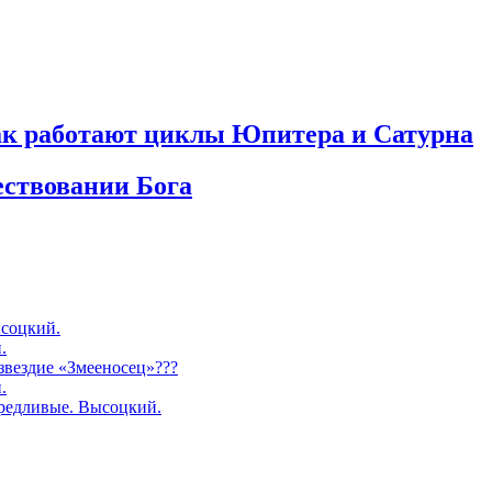
как работают циклы Юпитера и Сатурна
ествовании Бога
соцкий.
.
озвездие «Змееносец»???
.
редливые. Высоцкий.