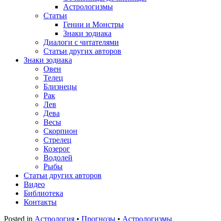
Астрологизмы
Статьи
Гении и Монстры
Знаки зодиака
Диалоги с читателями
Статьи других авторов
Знаки зодиака
Овен
Телец
Близнецы
Рак
Лев
Дева
Весы
Скорпион
Стрелец
Козерог
Водолей
Рыбы
Статьи других авторов
Видео
Библиотека
Контакты
Posted in
Астрология
•
Прогнозы
•
Астрологизмы