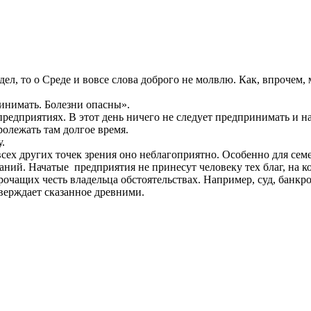
ел, то о Среде и вовсе слова доброго не молвлю. Как, впрочем,
инимать. Болезни опасны».
предприятиях. В этот день ничего не следует предпринимать и на
ролежать там долгое время.
.
ех других точек зрения оно неблагоприятно. Особенно для семе
ний. Начатые предприятия не принесут человеку тех благ, на к
очащих честь владельца обстоятельствах. Например, суд, банкро
верждает сказанное древними.