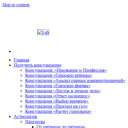
Skip to content
Главная
Получить консультацию
Шабалин Михаил Александрович. Персональный
Председатель Новосибирского астрологического 
Консультация: «Призвание и Профессия»
консультации на основании Вашей натальной карт
Консультация «Гороскоп ребенка»
том, как с этим связано здоровье. Астропсихоло
Консультация «Анализ парных взаимоотношений»
диалога. У Вас будет возможность задавать вопр
Консультация «Гороскоп фирмы»
и место своего рождения. Знание точного времен
Консультация «Листок в личное дело»
Консультация «Ответ на вопрос»
деятель.
Консультация «Выбор времени»
Консультация «Прогноз на год»
Консультация «Расчет гороскопа»
Астрология
Прогнозы
От пятницы до пятницы