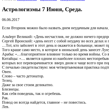
Астрологизмы 7 Июня, Среда.
06.06.2017
Если Вторник можно было назвать днем неудачным для начала д
Альберт Великий: «День несчастлив, не должно ничего предпр
Сергей Вронский: «день несет с собой неудачу во всех делах и 
…Тот, кто заболеет в этот день и окажется в больнице, может п
Того краше само место, в которое в июньский день занесет Луну
Арабы: «…благоприятное влияние только во время войны. Со вс
Китайцы: «… является одним из наиболее плохих местопребыва
которых все переворачивается вверх дном и чаще всего при пор
С печалью свидетельствую: моя четвертьвековая практика подт
Овен.
Слово – часто детонатор.
Телец.
Даже за свое стоим деликатно.
Близнецы.
Как себя поведешь, так и огребешь.
Рак.
Повод он всегда найдется, главное – не повестись.
Лев.