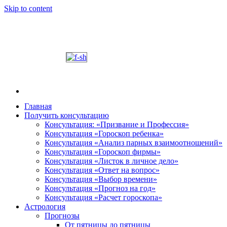
Skip to content
Главная
Получить консультацию
Шабалин Михаил Александрович. Персональный
Председатель Новосибирского астрологического 
Консультация: «Призвание и Профессия»
консультации на основании Вашей натальной карт
Консультация «Гороскоп ребенка»
том, как с этим связано здоровье. Астропсихоло
Консультация «Анализ парных взаимоотношений»
диалога. У Вас будет возможность задавать вопр
Консультация «Гороскоп фирмы»
и место своего рождения. Знание точного времен
Консультация «Листок в личное дело»
Консультация «Ответ на вопрос»
деятель.
Консультация «Выбор времени»
Консультация «Прогноз на год»
Консультация «Расчет гороскопа»
Астрология
Прогнозы
От пятницы до пятницы