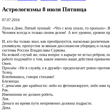
Астрологизмы 8 июля Пятница
07.07.2016
Луна в Деве, Пятый лунный: «Что с возу упало, то пропало». В
Человек всегда и только своим делом! А вот уровни, уровни пр
И, кто бы только знал, как преобразуется, насколько различны
упомянули, пропустив за явным диссонансом уборщиц и складс
системы России Владислава Суркова.
На всякий случай же, пока вопрос о карьере не встал ребром, н
работе подумайте о том, какие именно ваши действия привычно
Овен.
Просьба: «Не в службу, а в дружбу» предполагает ровно проти
Телец.
Влюбившись, говори стихами!
Близнецы.
С деньгами две крайности: либо их фетишизируют, либо ими п
Рак.
Именинник не должен робеть.
Лев.
Деньги во время пути непременно должны подрасти.
Дева.