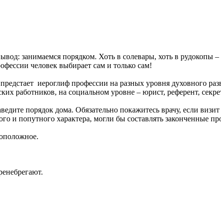
ывод: занимаемся порядком. Хоть в солевары, хоть в рудокопы –
офессии человек выбирает сам и только сам!
м предстает иероглиф профессии на разных уровня духовного разв
ких работников, на социальном уровне – юрист, референт, секр
аведите порядок дома. Обязательно покажитесь врачу, если визит
го и попутного характера, могли бы составлять законченные про
воположное.
ренебрегают.