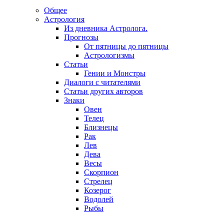
Общее
Астрология
Из дневника Астролога.
Прогнозы
От пятницы до пятницы
Астрологизмы
Статьи
Гении и Монстры
Диалоги с читателями
Статьи других авторов
Знаки
Овен
Телец
Близнецы
Рак
Лев
Дева
Весы
Скорпион
Стрелец
Козерог
Водолей
Рыбы