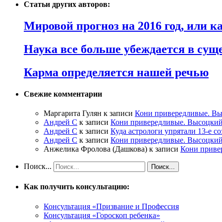
Статьи других авторов:
Мировой прогноз на 2016 год, или 
Наука все больше убеждается в сущ
Карма определяется нашей речью
Свежие комментарии
Маргарита Гулян
к записи
Кони привередливые. Вы
Андрей С
к записи
Кони привередливые. Высоцкий
Андрей С
к записи
Куда астрологи упрятали 13-е с
Андрей С
к записи
Кони привередливые. Высоцкий
Анжелика Фролова (Дашкова)
к записи
Кони приве
Поиск...
Как получить консультацию:
Консультация «Призвание и Профессия
Консультация «Гороскоп ребенка»