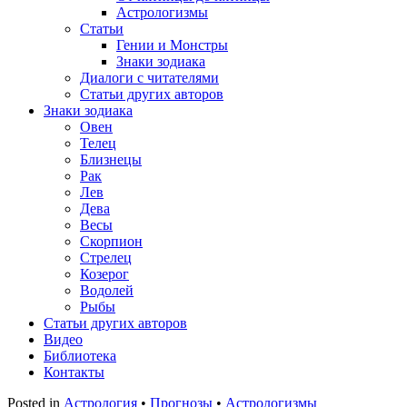
Астрологизмы
Статьи
Гении и Монстры
Знаки зодиака
Диалоги с читателями
Статьи других авторов
Знаки зодиака
Овен
Телец
Близнецы
Рак
Лев
Дева
Весы
Скорпион
Стрелец
Козерог
Водолей
Рыбы
Статьи других авторов
Видео
Библиотека
Контакты
Posted in
Астрология
•
Прогнозы
•
Астрологизмы