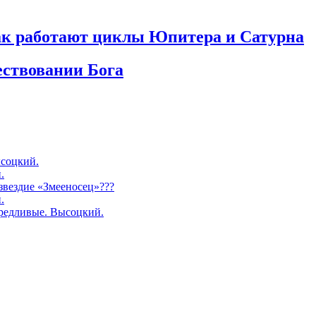
как работают циклы Юпитера и Сатурна
ествовании Бога
соцкий.
.
озвездие «Змееносец»???
.
редливые. Высоцкий.