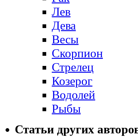
Лев
Дева
Весы
Скорпион
Стрелец
Козерог
Водолей
Рыбы
Статьи других авторо