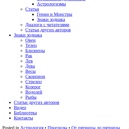
Астрологизмы
Статьи
Гении и Монстры
Знаки зодиака
Диалоги с читателями
Статьи других авторов
Знаки зодиака
Овен
Телец
Близнецы
Рак
Лев
Дева
Весы
Скорпион
Стрелец
Козерог
Водолей
Рыбы
Статьи других авторов
Видео
Библиотека
Контакты
Posted in
Астрология
•
Прогнозы
•
От пятницы до пятницы