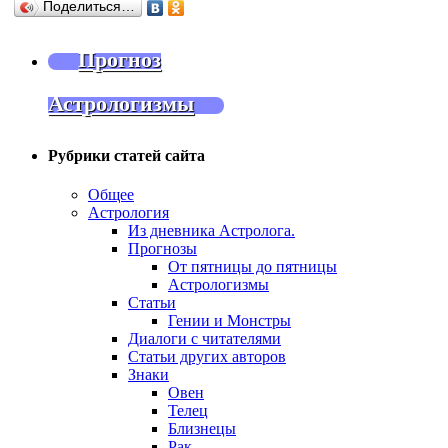
Поделиться…
Прогноз
Астрологизмы
Рубрики статей сайта
Общее
Астрология
Из дневника Астролога.
Прогнозы
От пятницы до пятницы
Астрологизмы
Статьи
Гении и Монстры
Диалоги с читателями
Статьи других авторов
Знаки
Овен
Телец
Близнецы
Рак