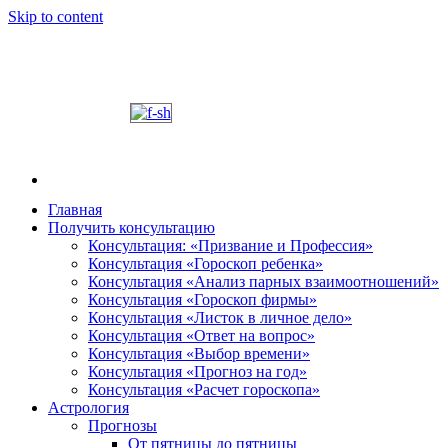
Skip to content
Главная
Получить консультацию
Шабалин Михаил Александрович. Персональный
Председатель Новосибирского астрологического 
Консультация: «Призвание и Профессия»
консультации на основании Вашей натальной карт
Консультация «Гороскоп ребенка»
том, как с этим связано здоровье. Астропсихоло
Консультация «Анализ парных взаимоотношений»
диалога. У Вас будет возможность задавать вопр
Консультация «Гороскоп фирмы»
и место своего рождения. Знание точного времен
Консультация «Листок в личное дело»
Консультация «Ответ на вопрос»
деятель.
Консультация «Выбор времени»
Консультация «Прогноз на год»
Консультация «Расчет гороскопа»
Астрология
Прогнозы
От пятницы до пятницы