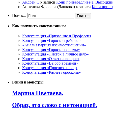
Андрей С
к записи
Кони привередливые. Высоцкий
Анжелика Фролова (Дашкова)
к записи
Кони приве
Поиск...
Как получить консультацию:
Консультация «Призвание и Профессия
Консультация «Гороскоп ребенка»
«Анализ парных взаимоотношений»
Консультация «Гороскоп фирмы»
Консультация «Листок в личное дело»
Консультация «Ответ на вопрос»
Консультация «Выбор времени»
Консультация «Прогноз на год»
Консультация «Расчет гороскопа»
Гении и монстры
Марина Цветаева.
Образ, это слово с интонацией.