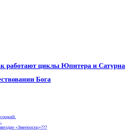
как работают циклы Юпитера и Сатурна
ествовании Бога
соцкий.
.
озвездие «Змееносец»???