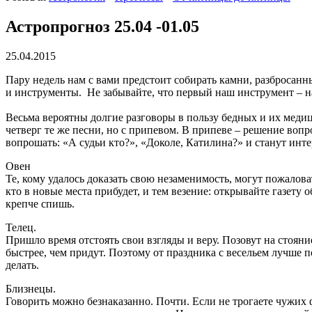
Астропрогноз 25.04 -01.05
25.04.2015
Пару недель нам с вами предстоит собирать камни, разбросанные
и инструменты. Не забывайте, что первый наш инструмент – н
Весьма вероятны долгие разговоры в пользу бедных и их медиц
четверг те же песни, но с припевом. В припеве – решение воп
вопрошать: «А судьи кто?», «Доколе, Катилина?» и станут инт
Овен
Те, кому удалось доказать свою незаменимость, могут пожалова
кто в новые места прибудет, и тем везение: открывайте газету
крепче спишь.
Телец.
Пришло время отстоять свои взгляды и веру. Позовут на стояни
быстрее, чем придут. Поэтому от праздника с весельем лучше по
делать.
Близнецы.
Говорить можно безнаказанно. Почти. Если не трогаете чужих ф