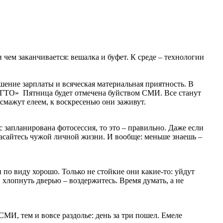
 чем заканчивается: вешалка и буфет. К среде – технологии
шение зарплаты и всяческая материальная приятность. В
мы ГТО» Пятница будет отмечена буйством СМИ. Все станут
смажут елеем, к воскресенью они заживут.
с запланирована фотосессия, то это – правильно. Даже если
 касайтесь чужой личной жизни. И вообще: меньше знаешь –
и по виду хорошо. Только не стойкие они какие-то: уйдут
, хлопнуть дверью – воздержитесь. Время думать, а не
СМИ, тем и вовсе раздолье: день за три пошел. Емеле