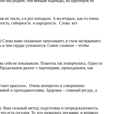
чем она роднее, тем меньше надежды, на партнеров не
 не текло, а в рот попадало. А во-вторых, как-то очень
ность, соборность и народность. Слова все
!) Слова вами сказанные записывают, в глаза заглядывают,
ть и чем сердце успокоится. Самое сложное – чтобы
 бы себя не показывали. Планеты так повернулись. Один из
ре. Продолжаем диалог с партнерами, прикидываем, как
астают врасплох. Очень интересно и совершенно
раммой и преподавателями. Здоровье – главный ресурс, а
и. Ваш сильный метод: подготовка и непредсказуемость.
то есть сегодня. Те, кто назвались друзьями, и вправду,