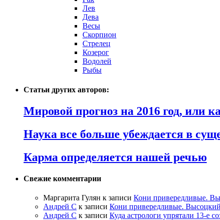
Лев
Дева
Весы
Скорпион
Стрелец
Козерог
Водолей
Рыбы
Статьи других авторов:
Мировой прогноз на 2016 год, или 
Наука все больше убеждается в сущ
Карма определяется нашей речью
Свежие комментарии
Маргарита Гулян
к записи
Кони привередливые. Вы
Андрей С
к записи
Кони привередливые. Высоцкий
Андрей С
к записи
Куда астрологи упрятали 13-е с