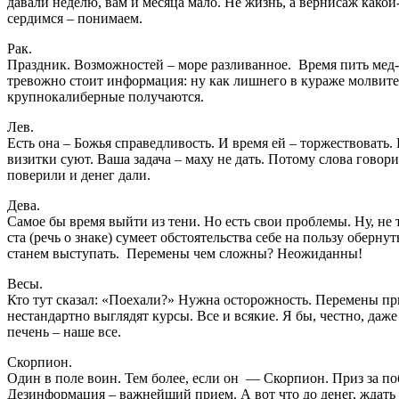
давали неделю, вам и месяца мало. Не жизнь, а вернисаж какой
сердимся – понимаем.
Рак.
Праздник. Возможностей – море разливанное. Время пить мед-пи
тревожно стоит информация: ну как лишнего в кураже молвите?
крупнокалиберные получаются.
Лев.
Есть она – Божья справедливость. И время ей – торжествовать.
визитки суют. Ваша задача – маху не дать. Потому слова говори
поверили и денег дали.
Дева.
Самое бы время выйти из тени. Но есть свои проблемы. Ну, не т
ста (речь о знаке) сумеет обстоятельства себе на пользу оберн
станем выступать. Перемены чем сложны? Неожиданны!
Весы.
Кто тут сказал: «Поехали?» Нужна осторожность. Перемены при
нестандартно выглядят курсы. Все и всякие. Я бы, честно, даже
печень – наше все.
Скорпион.
Один в поле воин. Тем более, если он — Скорпион. Приз за поб
Дезинформация – важнейший прием. А вот что до денег, ждать не