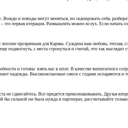
ожди и поводы могут меняться, но сканировать себя, разбиратьс
 это первая итерация. Размышлять можно вслух. Если начать со
ас вполне прозрачным для Кармы. Суждена вам любовь, теплая, с
еще подмогнуть, с места стронуться и считай, что так выглядит 
обности и готовы взять вас в штат. В качестве внештатного сотр
тают надежды. Высокооктановые смеси с годами испаряются и то
еста не сдвигайтесь. Все придется преколпаковывать. Друзья вп
 бы сильной ни была нужда в партнерах, рассчитывайте только 