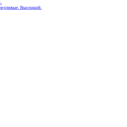
.
редливые. Высоцкий.