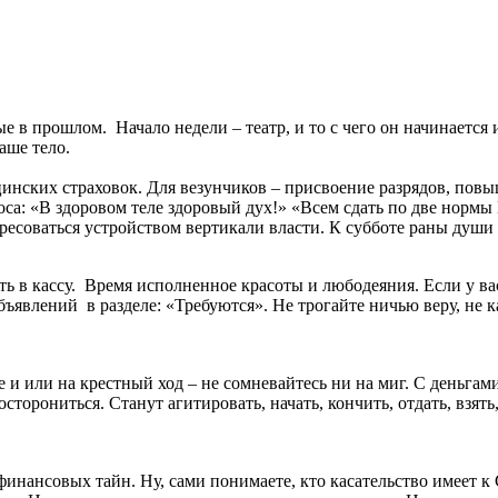
 в прошлом. Начало недели – театр, и то с чего он начинается и
аше тело.
инских страховок. Для везунчиков – присвоение разрядов, повы
роса: «В здоровом теле здоровый дух!» «Всем сдать по две нор
ересоваться устройством вертикали власти. К субботе раны души 
ть в кассу. Время исполненное красоты и любодеяния. Если у ва
 объявлений в разделе: «Требуются». Не трогайте ничью веру, не
е и или на крестный ход – не сомневайтесь ни на миг. С деньгам
сторониться. Станут агитировать, начать, кончить, отдать, взять
инансовых тайн. Ну, сами понимаете, кто касательство имеет к 