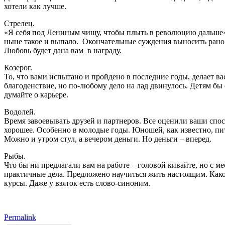
хотели как лучше.
Стрелец.
«Я себя под Лениным чищу, чтобы плыть в революцию дальше». В
ныне такое и выпало. Окончательные суждения выносить рано –
Любовь будет дана вам в награду.
Козерог.
То, что вами испытано и пройдено в последние годы, делает в
благоденствие, но по-любому дело на лад двинулось. Детям бы 
думайте о карьере.
Водолей.
Время завоевывать друзей и партнеров. Все оценили ваши спос
хорошее. Особенно в молодые годы. Юношей, как известно, пи
Можно и утром стул, а вечером деньги. Но деньги – вперед.
Рыбы.
Что бы ни предлагали вам на работе – головой кивайте, но с м
практичные дела. Предложено научиться жить настоящим. Какой
курсы. Даже у взяток есть слово-синоним.
Permalink