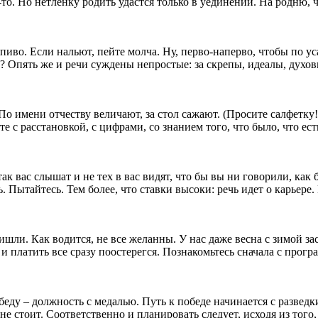
-то. Но нетленку родить удастся только в уединении. На родню, 
во. Если нальют, пейте молча. Ну, перво-наперво, чтобы по усам
 Опять же и речи суждены непростые: за скрепы, идеалы, духов
 По имени отчеству величают, за стол сажают. (Просите салфетку
те с расстановкой, с цифрами, со знанием того, что было, что ес
ак вас слышат и не тех в вас видят, что бы вы ни говорили, как
уть. Пытайтесь. Тем более, что ставки высоки: речь идет о карье
шли. Как водится, не все желанны. У нас даже весна с зимой з
 и платить все сразу поостерегся. Познакомьтесь сначала с прог
еду – должность с медалью. Путь к победе начинается с разведк
 стоит. Соответственно и планировать следует, исходя из того, ч