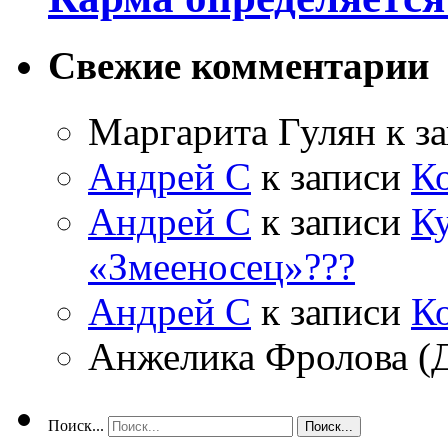
Свежие комментарии
Маргарита Гулян
к з
Андрей С
к записи
К
Андрей С
к записи
Ку
«Змееносец»???
Андрей С
к записи
К
Анжелика Фролова (
Поиск...