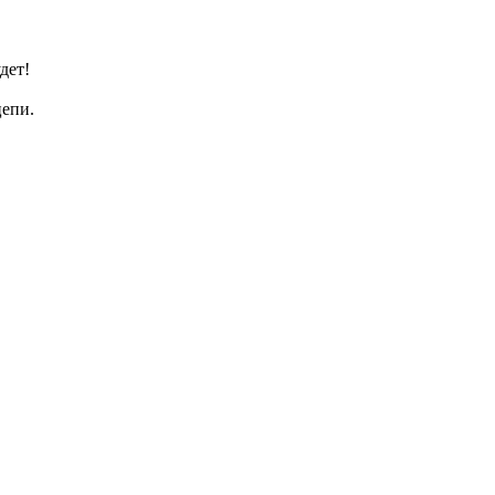
дет!
цепи.