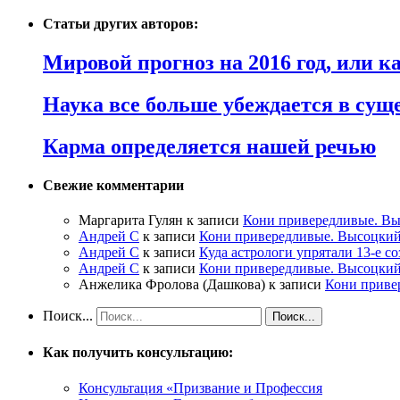
Статьи других авторов:
Мировой прогноз на 2016 год, или 
Наука все больше убеждается в сущ
Карма определяется нашей речью
Свежие комментарии
Маргарита Гулян
к записи
Кони привередливые. Вы
Андрей С
к записи
Кони привередливые. Высоцкий
Андрей С
к записи
Куда астрологи упрятали 13-е с
Андрей С
к записи
Кони привередливые. Высоцкий
Анжелика Фролова (Дашкова)
к записи
Кони приве
Поиск...
Как получить консультацию:
Консультация «Призвание и Профессия