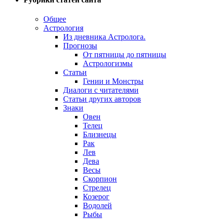
Общее
Астрология
Из дневника Астролога.
Прогнозы
От пятницы до пятницы
Астрологизмы
Статьи
Гении и Монстры
Диалоги с читателями
Статьи других авторов
Знаки
Овен
Телец
Близнецы
Рак
Лев
Дева
Весы
Скорпион
Стрелец
Козерог
Водолей
Рыбы