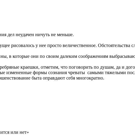
ния дел неудачен ничуть не меньше.
ущее рисовалось у нее просто величественное. Обстоятельства с
зины, в которые они по своим далеким соображениям выбрасыва
серебряные краешки, отметим, что поговорить по душам, да и до
Любые измененные формы сознания чреваты самыми тяжелыми пос
ршенствование быта оправдают себя многократно.
вится или нет»