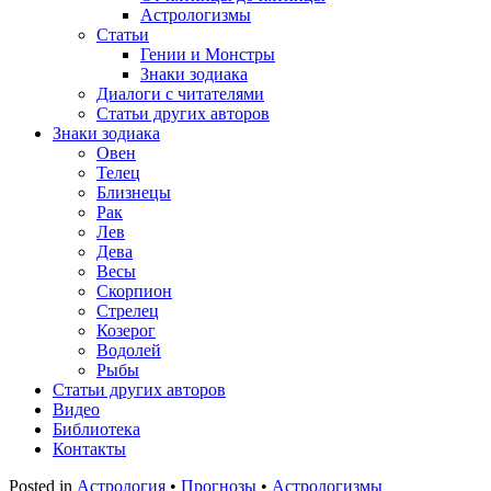
Астрологизмы
Статьи
Гении и Монстры
Знаки зодиака
Диалоги с читателями
Статьи других авторов
Знаки зодиака
Овен
Телец
Близнецы
Рак
Лев
Дева
Весы
Скорпион
Стрелец
Козерог
Водолей
Рыбы
Статьи других авторов
Видео
Библиотека
Контакты
Posted in
Астрология
•
Прогнозы
•
Астрологизмы