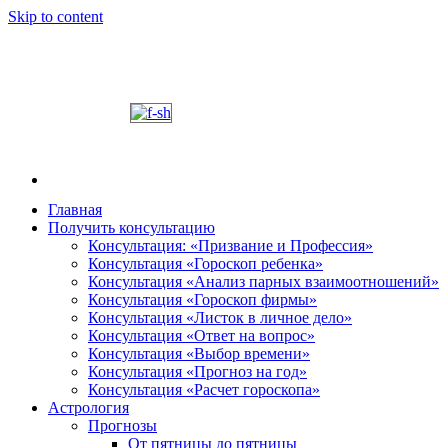
Skip to content
Главная
Получить консультацию
Шабалин Михаил Александрович. Персональный
Председатель Новосибирского астрологического 
Консультация: «Призвание и Профессия»
консультации на основании Вашей натальной карт
Консультация «Гороскоп ребенка»
том, как с этим связано здоровье. Астропсихоло
Консультация «Анализ парных взаимоотношений»
диалога. У Вас будет возможность задавать вопр
Консультация «Гороскоп фирмы»
и место своего рождения. Знание точного времен
Консультация «Листок в личное дело»
Консультация «Ответ на вопрос»
деятель.
Консультация «Выбор времени»
Консультация «Прогноз на год»
Консультация «Расчет гороскопа»
Астрология
Прогнозы
От пятницы до пятницы