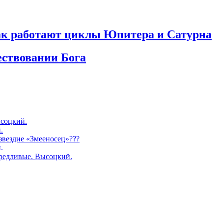
как работают циклы Юпитера и Сатурна
ествовании Бога
соцкий.
.
озвездие «Змееносец»???
.
редливые. Высоцкий.