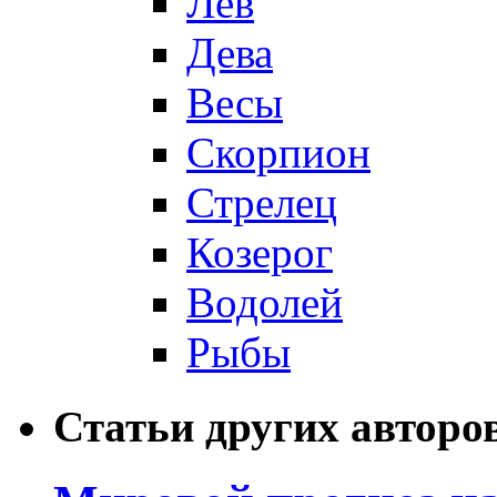
Лев
Дева
Весы
Скорпион
Стрелец
Козерог
Водолей
Рыбы
Статьи других авторо