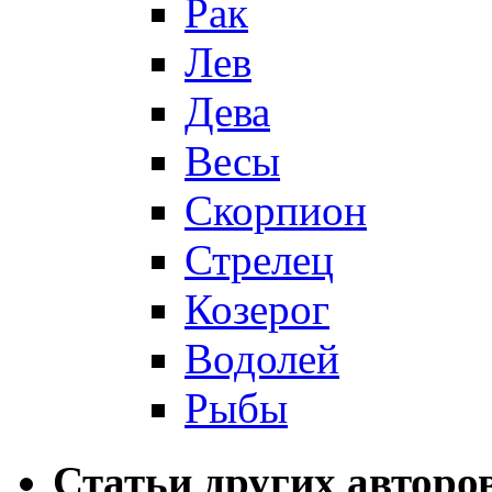
Рак
Лев
Дева
Весы
Скорпион
Стрелец
Козерог
Водолей
Рыбы
Статьи других авторо