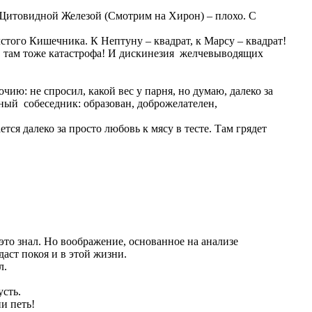
 Щитовидной Железой (Смотрим на Хирон) – плохо. С
лстого Кишечника. К Нептуну – квадрат, к Марсу – квадрат!
, там тоже катастрофа! И дискинезия желчевыводящих
ию: не спросил, какой вес у парня, но думаю, далеко за
ный собеседник: образован, доброжелателен,
я далеко за просто любовь к мясу в тесте. Там грядет
то знал. Но воображение, основанное на анализе
даст покоя и в этой жизни.
л.
сть.
ни петь!