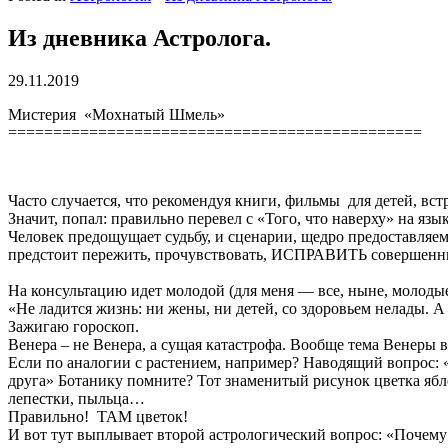
Из дневника Астролога.
29.11.2019
Мистерия «Мохнатый Шмель»
==============================================
Часто случается, что рекомендуя книги, фильмы для детей, вс
Значит, попал: правильно перевел с «Того, что наверху» на язык
Человек предощущает судьбу, и сценарии, щедро предоставляе
предстоит пережить, прочувствовать, ИСПРАВИТЬ совершенн
На консультацию идет молодой (для меня — все, ныне, молодые
«Не ладится жизнь: ни жены, ни детей, со здоровьем нелады. А
Зажигаю гороскоп.
Венера – не Венера, а сущая катастрофа. Вообще тема Венеры 
Если по аналогии с растением, например? Наводящий вопрос: «Г
друга» Ботанику помните? Тот знаменитый рисунок цветка яблон
лепестки, пыльца…
Правильно! ТАМ цветок!
И вот тут выплывает второй астрологический вопрос: «Почему 