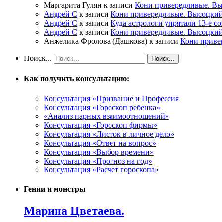
Маргарита Гулян
к записи
Кони привередливые. Вы
Андрей С
к записи
Кони привередливые. Высоцкий
Андрей С
к записи
Куда астрологи упрятали 13-е с
Андрей С
к записи
Кони привередливые. Высоцкий
Анжелика Фролова (Дашкова)
к записи
Кони приве
Поиск...
Как получить консультацию:
Консультация «Призвание и Профессия
Консультация «Гороскоп ребенка»
«Анализ парных взаимоотношений»
Консультация «Гороскоп фирмы»
Консультация «Листок в личное дело»
Консультация «Ответ на вопрос»
Консультация «Выбор времени»
Консультация «Прогноз на год»
Консультация «Расчет гороскопа»
Гении и монстры
Марина Цветаева.