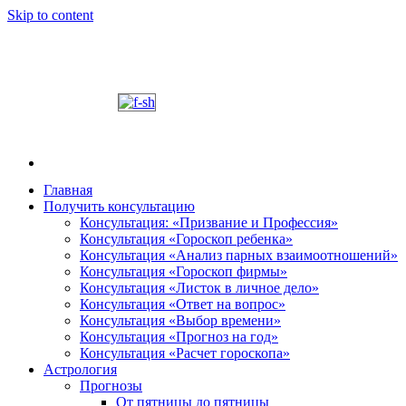
Skip to content
Главная
Получить консультацию
Шабалин Михаил Александрович. Персональный
Председатель Новосибирского астрологического 
Консультация: «Призвание и Профессия»
консультации на основании Вашей натальной карт
Консультация «Гороскоп ребенка»
том, как с этим связано здоровье. Астропсихоло
Консультация «Анализ парных взаимоотношений»
диалога. У Вас будет возможность задавать вопр
Консультация «Гороскоп фирмы»
и место своего рождения. Знание точного времен
Консультация «Листок в личное дело»
Консультация «Ответ на вопрос»
деятель.
Консультация «Выбор времени»
Консультация «Прогноз на год»
Консультация «Расчет гороскопа»
Астрология
Прогнозы
От пятницы до пятницы