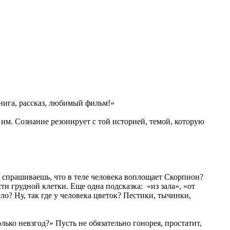
нига, рассказ, любимый фильм!»
им. Сознание резонирует с той историей, темой, которую
а спрашиваешь, что в теле человека воплощает Скорпион?
и грудной клетки. Еще одна подсказка: «из зала», «от
о? Ну, так где у человека цветок? Пестики, тычинки,
ько невзгод?» Пусть не обязательно гонорея, простатит,