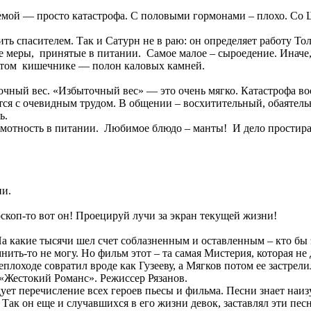
емой — просто катастрофа. С половыми гормонами – плохо. Со
ть спасителем. Так и Сатурн не в раю: он определяет работу То
е меры, принятые в питании. Самое малое – сыроедение. Иначе
лстом кишечнике — полон каловых камней.
чный вес. «Избыточный вес» — это очень мягко. Катастрофа вооч
тся с очевидным трудом. В общении – восхитительный, обаятель
ь.
мотность в питании. Любимое блюдо – манты! И дело простираетс
ни.
роскоп-то вот он! Проецируй лучи за экран текущей жизни!
 какие тысячи шел счет соблазненным и оставленным – кто бы э
ить-то не могу. Но фильм этот – та самая Мистерия, которая не 
плоходе совратил вроде как Гузееву, а Мягков потом ее застрели
«Жестокий Романс». Режиссер Рязанов.
т перечисление всех героев пьесы и фильма. Песни знает наизу
. Так он еще и случавшихся в его жизни девок, заставлял эти пес