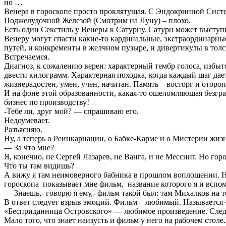
но …
Венера в гороскопе просто проклятущая. С Эндокринной Сист
Поджелудочной Железой (Смотрим на Луну) – плохо.
Есть один Секстиль у Венеры к Сатурну. Сатурн может выступи
Венеру могут спасти какие-то кардинальные, экстраординарны
путей, и конкременты в желчном пузыре, и дивертикулы в то
Встречаемся.
Диагноз, к сожалению верен: характерный тембр голоса, избыто
двести килограмм. Характерная походка, когда каждый шаг дае
жизнерадостен, умен, учен, начитан. Память – восторг и отороп
И на фоне этой образованности, какая-то ошеломляющая безгра
бизнес по производству!
-Тебе ли, друг мой? — спрашиваю его.
Недоумевает.
Разъясняю.
Ну, а теперь о Реинкарнации, о Бабке-Карме и о Мистерии жиз
— За что мне?
Я, конечно, не Сергей Лазарев, не Ванга, и не Мессинг. Но го
Что ты там видишь?
А вижу я там неимоверного бабника в прошлом воплощении. На
гороскопа показывает мне фильм, название которого я и вспомн
— Знаешь,- говорю я ему,- фильм такой был: там Михалков на те
В ответ следует взрыв эмоций. Фильм – любимый. Называется 
«Бесприданница Островского» — любимое произведение. Следуе
Мало того, что знает наизусть и фильм у него на рабочем столе