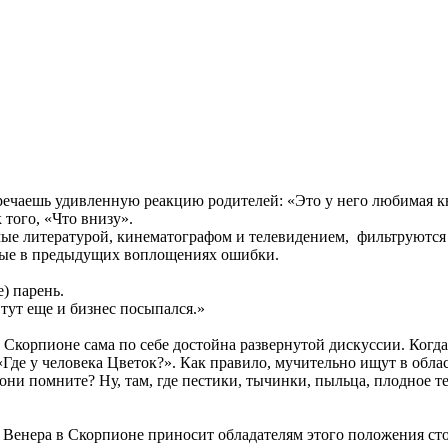
тречаешь удивленную реакцию родителей: «Это у него любимая к
 того, «Что внизу».
мые литературой, кинематографом и телевидением, фильтруются 
ые в предыдущих воплощениях ошибки.
) парень.
 тут еще и бизнес посыпался.»
в Скорпионе сама по себе достойна развернутой дискуссии. Когд
де у человека Цветок?». Как правило, мучительно ищут в област
и помните? Ну, там, где пестики, тычинки, пыльца, плодное тел
Венера в Скорпионе приносит обладателям этого положения стол