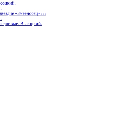
соцкий.
.
озвездие «Змееносец»???
.
редливые. Высоцкий.