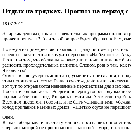
Отдых на грядках. Прогноз на период с 2
18.07.2015
Эфир как деловых, так и развлекательных программ полон встр
провести отпуск»? Если такой вопрос будет обращен к Вам, сме
Потому что примерно так и выглядит грядущий месяц господства
середине августа что-то кому-то перепадет «На бедность». Акк
И это при том, что обещаны жаркие дни и ночи, внимание ближ
разносить прохладительные напитки. Словом, ровно так, как 
Что делать?
Ответ – выше: умерить аппетиты, усмирить притязания, и поду
этим понятием – о семье. Размер счастья, действительно связан
вот тут-то открываются невиданные перспективы для всех нас, 
Посетите родные места. Энергии почерпнутой от голубых небес
родные и близкие – отдайте дань памяти им. А уж если судьба 
Всем нам предстоит говорить и не быть услышанными, убеждат
холод прилавков казенных домов. «Плетью обуха не перешибить
Овен.
Ваша свобода заканчивается у кончика носа ваших оппонентов.
энергию, которой не просто много, а которой – море, так это 