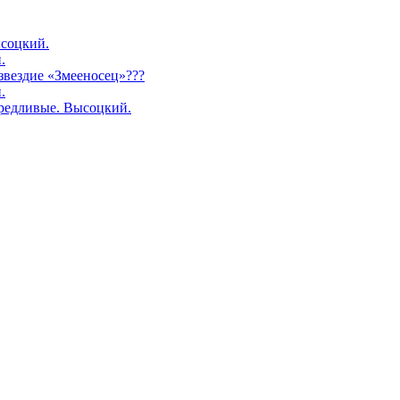
соцкий.
.
озвездие «Змееносец»???
.
редливые. Высоцкий.