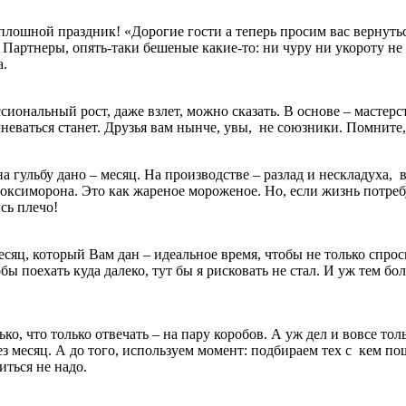
плошной праздник! «Дорогие гости а теперь просим вас вернутьс
артнеры, опять-таки бешеные какие-то: ни чуру ни укороту не з
а.
ссиональный рост, даже взлет, можно сказать. В основе – масте
неваться станет. Друзья вам нынче, увы, не союзники. Помните, 
гульбу дано – месяц. На производстве – разлад и нескладуха, в 
 оксиморона. Это как жареное мороженое. Но, если жизнь потребу
сь плечо!
месяц, который Вам дан – идеальное время, чтобы не только спроси
обы поехать куда далеко, тут бы я рисковать не стал. И уж тем б
, что только отвечать – на пару коробов. А уж дел и вовсе толь
рез месяц. А до того, используем момент: подбираем тех с кем по
иться не надо.