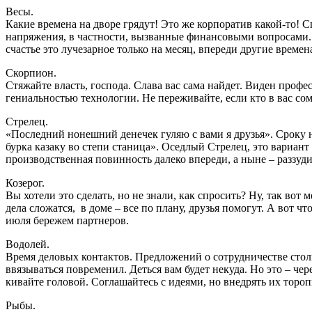
Весы.
Какие времена на дворе грядут! Это же корпоратив какой-то! С
напряжения, в частности, вызванные финансовыми вопросами. П
счастье это лучезарное только на месяц, впереди другие времен
Скорпион.
Стяжайте власть, господа. Слава вас сама найдет. Виден профе
гениальностью технологии. Не переживайте, если кто в вас сом
Стрелец.
«Последний нонешний денечек гуляю с вами я друзья». Сроку на 
бурка казаку во степи станица». Оседлый Стрелец, это вариант
производственная повинность далеко впереди, а ныне – раззуди
Козерог.
Вы хотели это сделать, но не знали, как спросить? Ну, так вот 
дела сложатся, в доме – все по плану, друзья помогут. А вот чт
июля бережем партнеров.
Водолей.
Время деловых контактов. Предложений о сотрудничестве столько
ввязываться повременил. Деться вам будет некуда. Но это – че
кивайте головой. Соглашайтесь с идеями, но внедрять их тороп
Рыбы.