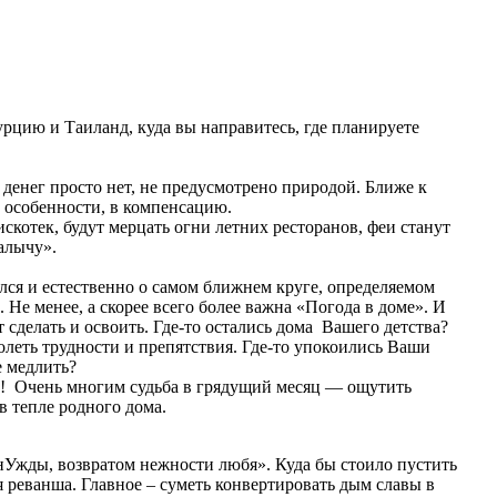
урцию и Таиланд, куда вы направитесь, где планируете
: денег просто нет, не предусмотрено природой. Ближе к
в особенности, в компенсацию.
скотек, будут мерцать огни летних ресторанов, феи станут
алычу».
лся и естественно о самом ближнем круге, определяемом
. Не менее, а скорее всего более важна «Погода в доме». И
 сделать и освоить. Где-то остались дома Вашего детства?
олеть трудности и препятствия. Где-то упокоились Ваши
е медлить?
ва! Очень многим судьба в грядущий месяц — ощутить
в тепле родного дома.
 нУжды, возвратом нежности любя». Куда бы стоило пустить
мя реванша. Главное – суметь конвертировать дым славы в