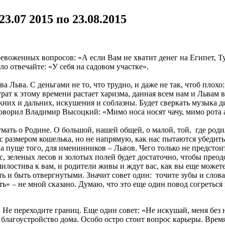
3.07 2015 по 23.08.2015
евоженных вопросов: «А если Вам не хватит денег на Египет, Т
ло отвечайте: «У себя на садовом участке».
 Льва. С деньгами не то, что трудно, и даже не так, чтоб плохо
урат к этому времени растает харизма, данная всем нам и Львам 
них и дальних, искушения и соблазны. Будет сверкать музыка ди
говорил Владимир Высоцкий: «Мимо носа носят чачу, мимо рота 
мать о Родине. О большой, нашей общей, о малой, той, где роди
 с размером кошелька, но не напрямую, как нас пытаются убедить
а пуще того, для именинников – Львов. Чего только не предстоит
, зеленых лесов и золотых полей будет достаточно, чтобы преод
милостива к вам, и родители живы и ждут вас, как вы еще может
ь и быть отвергнутыми. Значит совет один: точите зубы и сло
» – не мной сказано. Думаю, что это еще один повод согреться 
 Не переходите границ. Еще один совет: «Не искушай, меня без
на благоустройство дома. Особо остро стоит вопрос карьеры. Вре