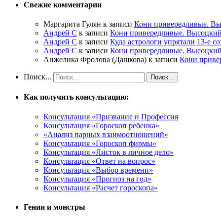
Свежие комментарии
Маргарита Гулян
к записи
Кони привередливые. Вы
Андрей С
к записи
Кони привередливые. Высоцкий
Андрей С
к записи
Куда астрологи упрятали 13-е с
Андрей С
к записи
Кони привередливые. Высоцкий
Анжелика Фролова (Дашкова)
к записи
Кони приве
Поиск...
Как получить консультацию:
Консультация «Призвание и Профессия
Консультация «Гороскоп ребенка»
«Анализ парных взаимоотношений»
Консультация «Гороскоп фирмы»
Консультация «Листок в личное дело»
Консультация «Ответ на вопрос»
Консультация «Выбор времени»
Консультация «Прогноз на год»
Консультация «Расчет гороскопа»
Гении и монстры