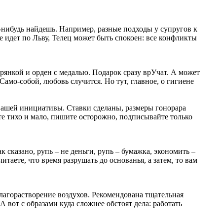
о-нибудь найдешь. Например, разные подходы у супругов к
 идет по Льву, Телец может быть спокоен: все конфликты
орянкой и орден с медалью. Подарок сразу врУчат. А может
амо-собой, любовь случится. Но тут, главное, о гигиене
т Вашей инициативы. Ставки сделаны, размеры гонорара
е тихо и мало, пишите осторожно, подписывайте только
 сказано, рупь – не деньги, рупь – бумажка, экономить –
аете, что время разрушать до основанья, а затем, то вам
благорастворение воздухов. Рекомендована тщательная
 вот с образами куда сложнее обстоят дела: работать