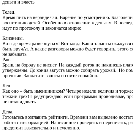
деньги и власть.
Телец.
Время пить на веранде чай. Варенье по усмотрению. Благолепие
воспитанию детей. Особенно в отношении к деньгам. В последн
идут по протоколу и закончатся мирно.
Близнецы.
Вот где время развернуться! Вот когда Ваши таланты окажутся
быть вручАт. А какие разговоры можно будет говорить, этого с
не забывать
Рак.
Брань на бороду не виснет. На каждый роток не накинешь плат
утверждены. До конца августа можно собирать урожай. Но пом
прочитав. Заплатите взносы и спите спокойно.
Лев.
Как оно – быть именинником? Четыре недели величия и торжеств
тяжкий грех! Предупреждаю: если программы проводимые, прово
не позавидовать.
Дева.
Готовьтесь возглавить рейтинги. Времени вам выделено достат
работа с информацией. Написанное проверить и переписать, рас
предстоит взыскательно и неуклонно.