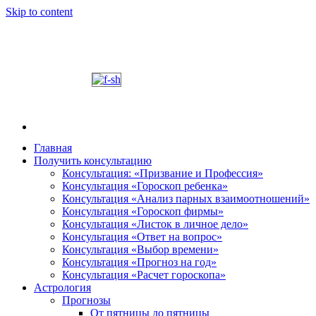
Skip to content
Главная
Получить консультацию
Шабалин Михаил Александрович. Персональный
Председатель Новосибирского астрологического 
Консультация: «Призвание и Профессия»
консультации на основании Вашей натальной карт
Консультация «Гороскоп ребенка»
том, как с этим связано здоровье. Астропсихоло
Консультация «Анализ парных взаимоотношений»
диалога. У Вас будет возможность задавать вопр
Консультация «Гороскоп фирмы»
и место своего рождения. Знание точного времен
Консультация «Листок в личное дело»
Консультация «Ответ на вопрос»
деятель.
Консультация «Выбор времени»
Консультация «Прогноз на год»
Консультация «Расчет гороскопа»
Астрология
Прогнозы
От пятницы до пятницы