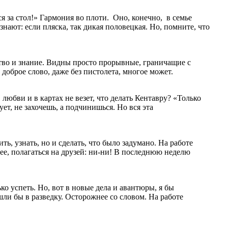
я за стол!» Гармония во плоти. Оно, конечно, в семье
нают: если пляска, так дикая половецкая. Но, помните, что
рство и знание. Видны просто прорывные, граничащие с
доброе слово, даже без пистолета, многое может.
любви и в картах не везет, что делать Кентавру? «Только
ет, не захочешь, а подчинишься. Но вся эта
ть, узнать, но и сделать, что было задумано. На работе
олее, полагаться на друзей: ни-ни! В последнюю неделю
ко успеть. Но, вот в новые дела и авантюры, я бы
шли бы в разведку. Осторожнее со словом. На работе