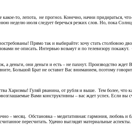
 какое-то, лепота, не прогноз. Конечно, начни придираться, чт
юю неделю июля следует беречься резких слов. Но, пока Солнце
 востребованы! Прямо так и выбирайте: хочу стать столбовою дв
ловами не описать. Интервью возьмут и по телевизору покажут. С
ок, а деньги, они деньги и есть – не пахнут. Производство жде
ните, Большой Брат не оставит Вас вниманием, поэтому говорит
а Харизмы! Гуляй рванина, от рубля и выше. Тем более, что как
зглашаемые Вами конструктивны – вас ждет успех. Если вы счит
очно – месяц. Обстановка – медитативная: гармония, любовь и 
читанное пересчитать. Удачно выглядят материальные аспекты. А