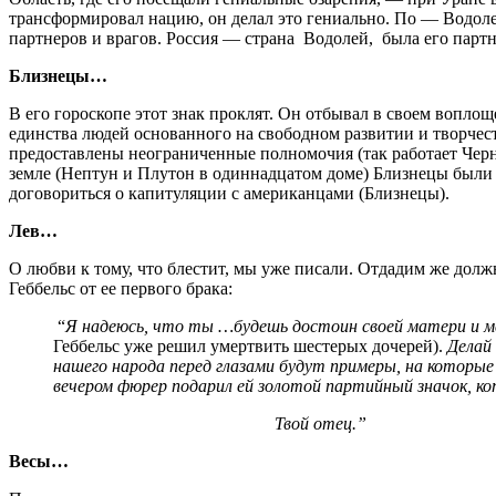
трансформировал нацию, он делал это гениально. По — Водоле
партнеров и врагов. Россия — страна Водолей, была его парт
Близнецы…
В его гороскопе этот знак проклят. Он отбывал в своем воплощ
единства людей основанного на свободном развитии и творчес
предоставлены неограниченные полномочия (так работает Черная
земле (Нептун и Плутон в одиннадцатом доме) Близнецы были з
договориться о капитуляции с американцами (Близнецы).
Лев…
О любви к тому, что блестит, мы уже писали. Отдадим же дол
Геббельс от ее первого брака:
“
Я надеюсь, что ты …будешь достоин своей матери и м
Геббельс уже решил умертвить шестерых дочерей).
Делай 
нашего народа перед глазами будут примеры, на которы
вечером фюрер подарил ей золотой партийный значок, ко
Твой отец.”
Весы…