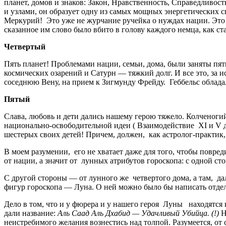
планет, домов и знаков: Закон, Нравственность, Справедливо
и узлами, он образует одну из самых мощных энергетических 
Меркурий! Это уже не журчание ручейка о нуждах нации. Это 
сказанное им слово было вбито в голову каждого немца, как ст
Четвертый
Пять планет! Проблемами нации, семьи, дома, были заняты п
космических озарений и Сатурн — тяжкий долг. И все это, за 
соседнюю Вену, на прием к Зигмунду Фрейду. Геббельс обладал
Пятый
Слава, любовь и дети дались нашему герою тяжело. Колченогий
национально-освободительной идеи ( Взаимодействие XI и V до
шестерых своих детей! Причем, должен, как астролог-практик
В моем разумении, его не хватает даже для того, чтобы повре
от нации, а значит от лунных атрибутов гороскопа: с одной с
С другой стороны — от лунного же четвертого дома, а там, дал
фигур гороскопа — Луна. О ней можно было бы написать отдел
Дело в том, что и у фюрера и у нашего героя Луны находятся 
дали название:
Аль Саад Аль Дхабид — Удачливый Убийца. (!)
Н
неистребимого желания вознестись над толпой. Разумеется, от 