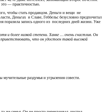
к это — практичностью.
ого, чтобы стать продавцом. Деньги и вещи не
 Власти, Деньгах и Славе, Геббельс безусловно предпочитал
еня поразила запись одного из последних дней жизни. Уже
тя и более низкой степени. Ханке … очень счастлив. Он
о приветствовать, что он удостоен такой высокой
ны мучительные раздумья и угрызения совести.
а же семья. Он не просто перекраивал, чистил,