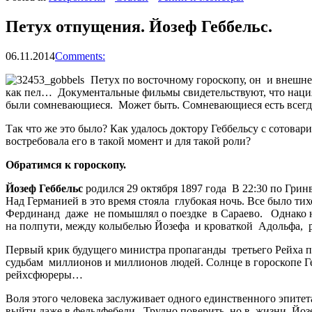
Петух отпущения. Йозеф Геббельс.
06.11.2014
Comments:
Петух по восточному гороскопу, он и внешне
как пел… Документальные фильмы свидетельствуют, что нация 
были сомневающиеся. Может быть. Сомневающиеся есть всегда
Так что же это было? Как удалось доктору Геббельсу с сотова
востребовала его в такой момент и для такой роли?
Обратимся к гороскопу.
Йозеф Геббельс
родился 29 октября 1897 года В 22:30 по Гринв
Над Германией в это время стояла глубокая ночь. Все было тих
Фердинанд даже не помышлял о поездке в Сараево. Однако на
на полпути, между колыбелью Йозефа и кроваткой Адольфа, 
Первый крик будущего министра пропаганды третьего Рейха при
судьбам миллионов и миллионов людей. Солнце в гороскопе Геб
рейхсфюреры…
Воля этого человека заслуживает одного единственного эпитет
выйти даже в фельдфебели. Трудно поверить, но в жизни Йозе