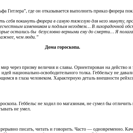
а Гитлера”, где он отказывается выполнить приказ фюрера пок
ь себя покинуть фюрера в самую тяжелую для него минуту, про
я бесчестным изменником и подлым негодяем… В лихорадочной 
торые остались бы безусловно верными ему до смерти… Я полаг
важнее, чем люди.”
Дома гороскопа.
 мир через призму величия и славы. Ориентирован на действо и
 идей национально-освободительного толка. Геббельсу не давал
ающимся в глаза человеком. Характерную деталь внешности рей
ороскопа. Геббельс не ходил по магазинам, не сумел бы отличит
ывать не умел.
рерывно писать, читать и говорить. Часто — одновременно. Кач