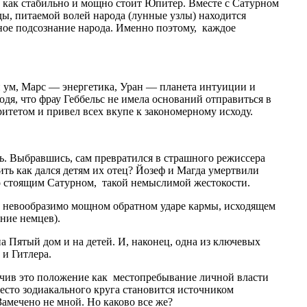
, как стабильно и мощно стоит Юпитер. Вместе с Сатурном
ды, питаемой волей народа (лунные узлы) находится
ное подсознание народа. Именно поэтому, каждое
й ум, Марс — энергетика, Уран — планета интуиции и
дя, что фрау Геббельс не имела оснований отправиться в
итетом и привел всех вкупе к закономерному исходу.
ь. Выбравшись, сам превратился в страшного режиссера
ть как дался детям их отец? Йозеф и Магда умертвили
но стоящим Сатурном, такой немыслимой жестокости.
о о невообразимо мощном обратном ударе кармы, исходящем
ние немцев).
а Пятый дом и на детей. И, наконец, одна из ключевых
 и Гитлера.
начив это положение как местопребывание личной власти
место зодиакального круга становится источником
Замечено не мной. Но каково все же?