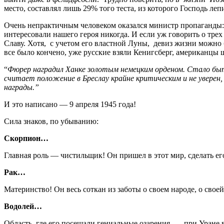
место, составлял лишь 29% того теста, из которого Господь ле
Очень непрактичным человеком оказался министр пропаганды: 
интересовали нашего героя никогда. И если уж говорить о трех
Славу. Хотя, с учетом его властной Луны, девиз жизни можно 
все было кончено, уже русские взяли Кенигсберг, американцы 
“
Фюрер наградил Ханке золотым немецким орденом. Стало быть
считает положение в Бреслау крайне критическим и не уверен
награды.”
И это написано — 9 апреля 1945 года!
Сила знаков, по убыванию:
Скорпион…
Главная роль — чистильщик! Он пришел в этот мир, сделать ег
Рак…
Материнство! Он весь соткан из заботы о своем народе, о своей
Водолей…
Область, где его посещали гениальные озарения, — при Уране 