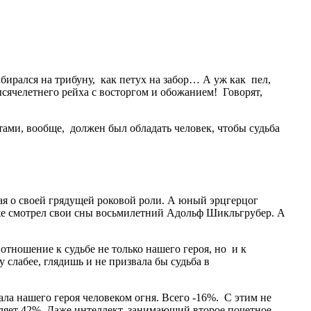
бирался на трибуну, как петух на забор… А уж как пел,
сячелетнего рейха с восторгом и обожанием! Говорят,
тами, вообще, должен был обладать человек, чтобы судьба
гая о своей грядущей роковой роли. А юный эрцгерцог
же смотрел свои сны восьмилетний Адольф Шикльгрубер. А
тношение к судьбе не только нашего героя, но и к
 слабее, глядишь и не призвала бы судьба в
ала нашего героя человеком огня. Всего -16%. С этим не
ляет 42%. Даже интеллект, занимающий второе почетное