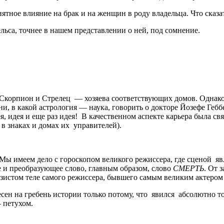
иятное влияние на брак и на женщин в роду владельца. Что сказ
ельса, точнее в нашем представлении о ней, под сомнение.
 Скорпион и Стрелец — хозяева соответствующих домов. Однако
ни, в какой астрология — наука, говорить о докторе Йозефе Гебб
, идея и еще раз идея! В качественном аспекте карьера была св
 в знаках и домах их управителей).
 Мы имеем дело с гороскопом великого режиссера, где сценой 
 и преобразующее слово, главным образом, слово
СМЕРТЬ
. От 
истом теле самого режиссера, бывшего самым великим актером с
несен на гребень истории только потому, что явился абсолютно 
 петухом.