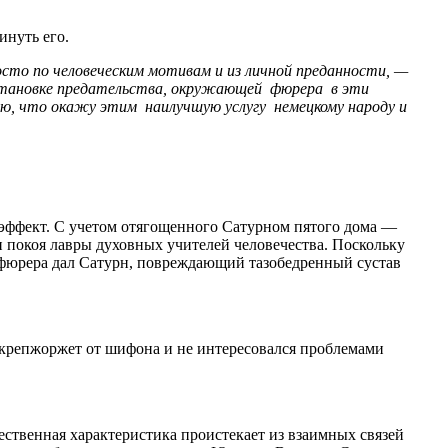
инуть его.
сто по человеческим мотивам и из личной преданности, —
обстановке предательства, окружающей фюрера в эти
аю, что окажу этим наилучшую услугу немецкому народу и
 эффект. С учетом отягощенного Сатурном пятого дома —
и покоя лавры духовных учителей человечества. Поскольку
хсфюрера дал Сатурн, повреждающий тазобедренный сустав
ь крепжоржет от шифона и не интересовался проблемами
ественная характеристика проистекает из взаимных связей