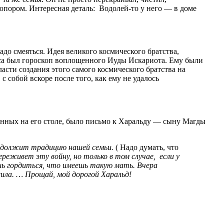
опором. Интересная деталь: Водолей-то у него — в доме
адо смеяться. Идея великого космического братства,
ьса был гороскоп воплощенного Иуды Искариота. Ему были
асти создания этого самого космического братства на
собой вскоре после того, как ему не удалось
денных на его столе, было письмо к Харальду — сыну Магды
родолжит традицию нашей семьи.
( Надо думать, что
реживет эту войну, но только в том случае, если у
шь гордиться, что имеешь такую мать. Вчера
жила. … Прощай, мой дорогой Харальд!