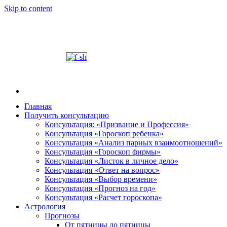
Skip to content
Главная
Получить консультацию
Шабалин Михаил Александрович. Персональный
Председатель Новосибирского астрологического 
Консультация: «Призвание и Профессия»
консультации на основании Вашей натальной карт
Консультация «Гороскоп ребенка»
том, как с этим связано здоровье. Астропсихоло
Консультация «Анализ парных взаимоотношений»
диалога. У Вас будет возможность задавать вопр
Консультация «Гороскоп фирмы»
и место своего рождения. Знание точного времен
Консультация «Листок в личное дело»
Консультация «Ответ на вопрос»
деятель.
Консультация «Выбор времени»
Консультация «Прогноз на год»
Консультация «Расчет гороскопа»
Астрология
Прогнозы
От пятницы до пятницы