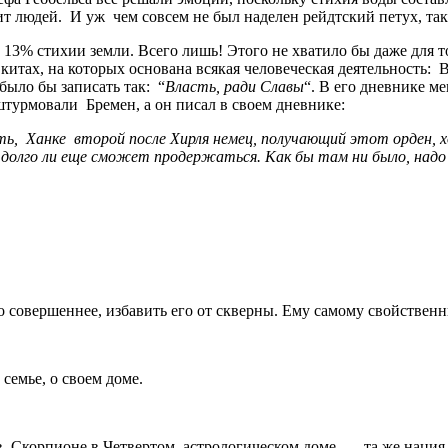
пит людей. И уж чем совсем не был наделен рейдтский петух, та
13% стихии земли. Всего лишь! Этого не хватило бы даже для т
 китах, на которых основана всякая человеческая деятельность:
было бы записать так: “
Власть, ради Славы
“. В его дневнике м
штурмовали Бремен, а он писал в своем дневнике:
, Ханке второй после Хирля немец, получающий этот орден, хо
, долго ли еще сможет продержаться. Как бы там ни было, над
о совершеннее, избавить его от скверны. Ему самому свойствен
 семье, о своем доме.
в Скорпионе в Четвертом астрологическом доме — та же нация, т