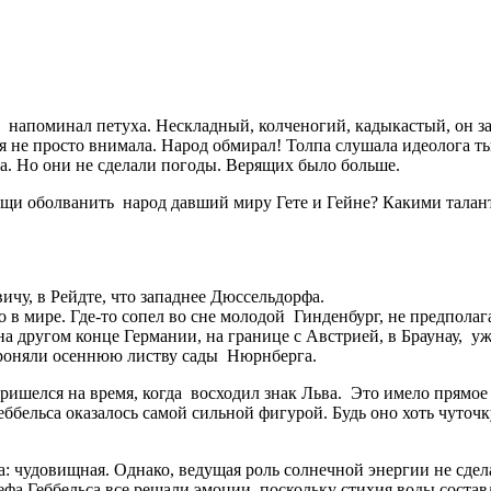
 напоминал петуха. Нескладный, колченогий, кадыкастый, он за
не просто внимала. Народ обмирал! Толпа слушала идеолога ты
. Но они не сделали погоды. Верящих было больше.
рищи оболванить народ давший миру Гете и Гейне? Какими талан
ичу, в Рейдте, что западнее Дюссельдорфа.
о в мире. Где-то сопел во сне молодой Гинденбург, не предпола
 другом конце Германии, на границе с Австрией, в Браунау, у
роняли осеннюю листву сады Нюрнберга.
шелся на время, когда восходил знак Льва. Это имело прямое о
бельса оказалось самой сильной фигурой. Будь оно хоть чуточку
а: чудовищная. Однако, ведущая роль солнечной энергии не сдел
фа Геббельса все решали эмоции, поскольку стихия воды состав