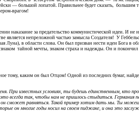
йски — большой лопатой. Правильнее будет сказать, большим т
нером-врагом!
ении наказание за предательство коммунистической идеи. И не н
тве является непреложной частью замысла Создателя! У Геббел
 Луна), в области слова. Он был призван нести идеи Бога в обл
наком тайной мечты, знаком страха и надежды. Он и покончил с 
жное тому, каким он был Отцом! Одной из последних бумаг, най
еня. При известных условиях, ты будешь единственным, кто п
это всегда так, чтобы нам не пришлось стыдиться. Германия пе
е он сможет равняться. Такой пример хотим дать мы. Ты може
торые он многие годы носил на своем пиджаке, и она это заслу