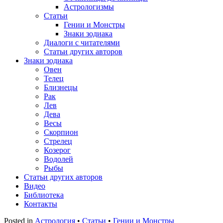
Астрологизмы
Статьи
Гении и Монстры
Знаки зодиака
Диалоги с читателями
Статьи других авторов
Знаки зодиака
Овен
Телец
Близнецы
Рак
Лев
Дева
Весы
Скорпион
Стрелец
Козерог
Водолей
Рыбы
Статьи других авторов
Видео
Библиотека
Контакты
Posted in
Астрология
•
Статьи
•
Гении и Монстры