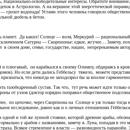
сть, Национально-освободительные интересы. Обратите внимание
сцепок в Астрологии. А на вершине этой энергетической пирами
— грохот водопада! Устами этого человека говорило обществен
альной дюбель в бетон.
ять планет. Да каких! Солнце — воля, Меркурий — рациональны
исключением Сатурна — Скорпионье: едкое, жгучее… Замечу, похо
 в своем доме, семье, государстве, нации, непререкаемым автор
 и плюгавый, он карабкался к своему Олимпу, обдираясь в кров
мов). Но если дети дались Геббельсу тяжело, можете представи
, признаться, что никогда не заподозрил бы за вполне гармонич
дить тазобедренный сустав. Так что, тут речь может идти тольк
тороны от узлов (доктор изрядно поправил общественное подсозна
ее, по цепочке, через Скорпиона на Солнце и уж только тогда н
ьное исследование, равно как и о личных отношениях Геббельса
в одной и той же лунной стоянке, которой древние арабы, обоз
ормально у арабов с названиями, замечу я. Луна, попадая в это 
страха. Всякое стремление к власти — разновидность паранойи. 