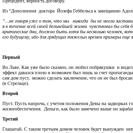
Прецедент, верность договору.
Из “Дополнения доктора Йозефа Геббельса к завещанию Адольф
“…не говоря уже о том, что мы никогда бы не могли заставит
я в течение всей своей дельнейшей жизни чувствовал бы себ
критические дни, должно быть хотя бы несколько человек, ко
его будущему, ибо для грядущих тяжелых времен примеры еще 
Первый
Во Льве. Как уже было сказано, он любил побрякушки и видел
эффект давался плохо и возможен был лишь за счет пропаганды
сам дом пуст, можно сделать заключение, что он не был брос
(в Стрельце).
Второй
Пуст. Пусть напрочь, с учетом положения Девы на задворках г
жизнеобеспечения. Деньги, как было замечено выше он зарабат
Третий
Глашатай. С таким третьим домом человек будет вынужден неп