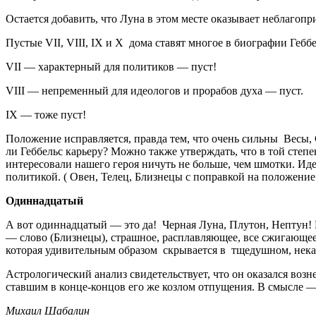
Остается добавить, что Луна в этом месте оказывает неблагопр
Пустые VII, VIII, IX и X дома ставят многое в биографии Гебб
VII — характерный для политиков — пуст!
VIII — непременный для идеологов и прорабов духа — пуст.
IX — тоже пуст!
Положение исправляется, правда тем, что очень сильны Весы,
ли Геббельс карьеру? Можно также утверждать, что в той степе
интересовали нашего героя ничуть не больше, чем шмотки. Идея
политикой. ( Овен, Телец, Близнецы с поправкой на положение
Одиннадцатый
А вот одиннадцатый — это да! Черная Луна, Плутон, Нептун!
— слово (Близнецы), страшное, расплавляющее, все сжигающее
которая удивительным образом скрывается в тщедушном, неказ
Астрологический анализ свидетельствует, что он оказался воз
ставшим в конце-концов его же козлом отпущения. В смысле —
Михаил Шабалин