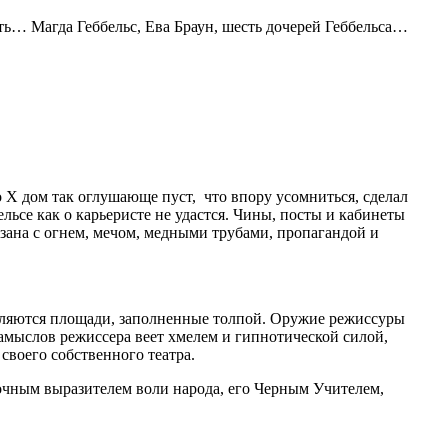
ать… Магда Геббельс, Ева Браун, шесть дочерей Геббельса…
 X дом так оглушающе пуст, что впору усомниться, сделал
ельсе как о карьеристе не удастся. Чины, посты и кабинеты
язана с огнем, мечом, медными трубами, пропагандой и
являются площади, заполненные толпой. Оружие режиссуры
замыслов режиссера веет хмелем и гипнотической силой,
воего собственного театра.
точным выразителем воли народа, его Черным Учителем,