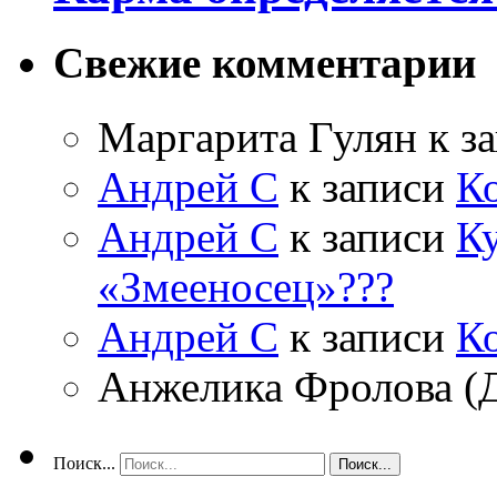
Свежие комментарии
Маргарита Гулян
к з
Андрей С
к записи
К
Андрей С
к записи
Ку
«Змееносец»???
Андрей С
к записи
К
Анжелика Фролова (
Поиск...