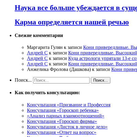
Наука все больше убеждается в сущ
Карма определяется нашей речью
Свежие комментарии
Маргарита Гулян
к записи
Кони привередливые. Вы
Андрей С
к записи
Кони привередливые. Высоцкий
Андрей С
к записи
Куда астрологи упрятали 13-е с
Андрей С
к записи
Кони привередливые. Высоцкий
Анжелика Фролова (Дашкова)
к записи
Кони приве
Поиск...
Как получить консультацию:
Консультация «Призвание и Профессия
Консультация «Гороскоп ребенка»
«Анализ парных взаимоотношений»
Консультация «Гороскоп фирмы»
Консультация «Листок в личное дело»
Консультация «Ответ на вопрос»