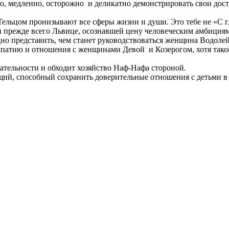
о, медленно, осторожно и деликатно демонстрировать свои досто
 Тельцом пронизывают все сферы жизни и души. Это тебе не «С 
н прежде всего Львице, осознавшей цену человеческим амбиция
 представить, чем станет руководствоваться женщина Водолей, о
мпатию и отношения с женщинами Девой и Козерогом, хотя тако
ательности и обходит хозяйство Наф-Нафа стороной.
ий, способный сохранить доверительные отношения с детьми в 