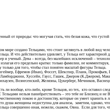
нный от природы: что могучая стать, что белая кожа, что густой
том мире создано Тельцами, что стоит заглянуть в любой вид чел
ьца. И что действительно удивляет, у Тельца нет характерной дл
ер и ученый. Дева – всегда, без малейших исключений – техноло
, излагая его предельно кратко: только фамилии, не комментируя
ду только для того, чтобы стал понятен масштаб фигуры Тельца.
нгеймер, Ефремов (Иван), Фоссет, Шекспир, Планк, Прокофьев, 
 Ламборджини, Хуссейн, Гаусс, Гашек, Джером (К.Джером), Мак
нхаузен, Вознесенский, Желязны, Цукерберг, Мечников, Васнецо
ть ли вообще, кто-либо, кроме Тельцов, из тех, кто оставил сл
 Тельцами нельзя панибратствовать – это тебе не Близнец и не В
ичественному покою и достоинству, которые он умеет хранить в
то душа женщины недоступна для анализа, заметим, однако, чт
ьца совершенно иная, нежели, скажем, Овна. Если для того, чт