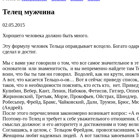
Телец мужчина
02.05.2015
Хорошего человека должно быть много.
Эту формулу человек Тельца оправдывает всецело. Богато одаре
сделал и достиг.
Мы с вами уже говорили о том, что все самое значительное в э
основателя или знаменитость, и вы непременно найдете там Тел
воин, что бы ты там ни говорил. Водолей, как ни крути, инжен
А вот, что касается Тельцо-о-ов… Вот я сейчас приведу список
таков, что и необходимости пояснять, кто есть кто, нет. Приве
Кулибин, Вебер, Кант, Ленин, Набоков, Фетисов, Гитлер, Оппе
Жириновский, Третьяк, Морзе, Прокофьев, Ойстрах, Шиндлер,
Робесьпер, Фрейд, Брамс, Чайковский, Дали, Трумэн, Брюс, Мю
(Андрей).
После этого перечисления закономерно возникает вопрос: «А ес
Поэтому-то Телец и требует к себе уважительного отношения. С
смыслах должное: и его авторитету и достижениям и тому вел
Соглашаясь, в целом, с Тельцом Фрейдом, провозгласившим, ч
Женщины любят надежных людей. А вот тактика завоевания Тел