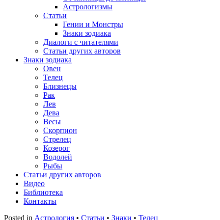
Астрологизмы
Статьи
Гении и Монстры
Знаки зодиака
Диалоги с читателями
Статьи других авторов
Знаки зодиака
Овен
Телец
Близнецы
Рак
Лев
Дева
Весы
Скорпион
Стрелец
Козерог
Водолей
Рыбы
Статьи других авторов
Видео
Библиотека
Контакты
Posted in
Астрология
•
Статьи
•
Знаки
•
Телец