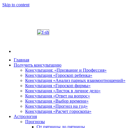
Skip to content
Главная
Получить консультацию
Шабалин Михаил Александрович. Персональный
Председатель Новосибирского астрологического 
Консультация: «Призвание и Профессия»
консультации на основании Вашей натальной карт
Консультация «Гороскоп ребенка»
том, как с этим связано здоровье. Астропсихоло
Консультация «Анализ парных взаимоотношений»
диалога. У Вас будет возможность задавать вопр
Консультация «Гороскоп фирмы»
и место своего рождения. Знание точного времен
Консультация «Листок в личное дело»
Консультация «Ответ на вопрос»
деятель.
Консультация «Выбор времени»
Консультация «Прогноз на год»
Консультация «Расчет гороскопа»
Астрология
Прогнозы
От пятницы до пятницы