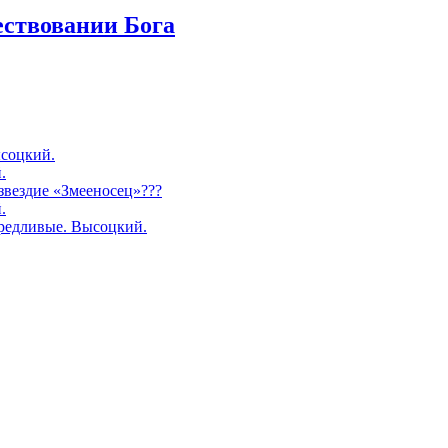
ествовании Бога
соцкий.
.
озвездие «Змееносец»???
.
редливые. Высоцкий.