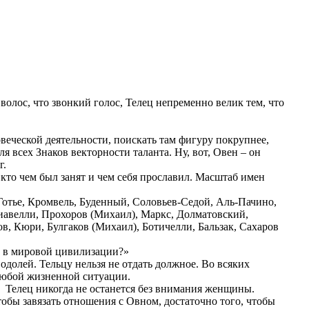
 волос, что звонкий голос, Телец непременно велик тем, что
овеческой деятельности, поискать там фигуру покрупнее,
я всех Знаков векторности таланта. Ну, вот, Овен – он
г.
, кто чем был занят и чем себя прославил. Масштаб имен
Готье, Кромвель, Буденный, Соловьев-Седой, Аль-Пачино,
иавелли, Прохоров (Михаил), Маркс, Долматовский,
в, Кюри, Булгаков (Михаил), Ботичелли, Бальзак, Сахаров
ед в мировой цивилизации?»
одолей. Тельцу нельзя не отдать должное. Во всяких
 любой жизненной ситуации.
о Телец никогда не останется без внимания женщины.
обы завязать отношения с Овном, достаточно того, чтобы