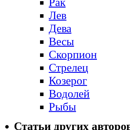
Рак
Лев
Дева
Весы
Скорпион
Стрелец
Козерог
Водолей
Рыбы
Статьи других авторо