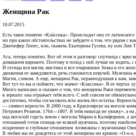
Женщина Рак
10.07.2015
Есть такое понятие «Кла́ссика». Происходит оно от латинского
ни при каких обстоятельствах не забудете о том, что рядом с 
Дженифер Лопес, или, скажем, Екатерина Гусева, ну или Лив 
Ага, теперь понятно. Вот об этом и разговор: спутница с ярко
домашнем варианте. Поэтому в поход с ней лучше не ходить, с н
И отсюда вся магия, мистика и все очарование Знака в его же
движения ее замедляются, речь становится певучей. Мужчина ж
Магия, словом. А еще, женщина Рак, неравнодушная к вам, заме
Вот тут-то вы и поймете, что значит «Классика». В ее чертах 
Много написано и сказано о том, что женщины Раки переменчив
в зеркало: она отражает тебя всего. С ней совсем не обязательн
достаточно, чтобы согласовать всю жизнь без остатка. Вернос
— символ верности. В 2000 году, в Красноярске на могиле ко
Петрович Резанов. 1764—1807. Я тебя никогда не увижу», а н
над могилой горсть земли с могилы Марии в Калифорнии, а зат
отношений готов отнюдь не всякий мужчина, поэтому наиболее
искренние и глубокие отношения возможны с мужчинами Овн
В любви вы не дождетесь от этой женщины ни криков: «О-о-о, 