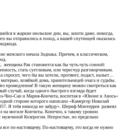
вшейся в жаркие июльские дни, вы, захоти даже, никогда,
что вы отправились в поход, а вашей спутницей оказалась
риджида.
ние женского начала Зодиака. Причем, в классическом,
род.
, женщина Рак становится как бы чуть-чуть сонной:
енность, стать суетливым, или чересчур разговорчивым.
а спросит, чего бы вы хотели, протянет, подаст, нальет…
 матерью, хозяйкой дома, хранительницей очага и судьбы.
 без промедления! В такую женщину можно смотреться как
амый случай, когда одного быстрого взгляда будет
Чио-Чио-Сан и Мария-Кончита, воспетая в «Юноне и Авось»
а одной стороне которого написано «Камергер Николай
57. Я тебя никогда не забуду». Шериф Монтеррея развеял
ял на могиле Кончиты. Конечно, к такому уровню
 с мужчиной Козерогом. Непростые, но предельно
м все по-настоящему. По-настоящему, это когда не нужно