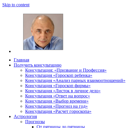
Skip to content
Главная
Получить консультацию
Шабалин Михаил Александрович. Персональный
Председатель Новосибирского астрологического 
Консультация: «Призвание и Профессия»
консультации на основании Вашей натальной карт
Консультация «Гороскоп ребенка»
том, как с этим связано здоровье. Астропсихоло
Консультация «Анализ парных взаимоотношений»
диалога. У Вас будет возможность задавать вопр
Консультация «Гороскоп фирмы»
и место своего рождения. Знание точного времен
Консультация «Листок в личное дело»
Консультация «Ответ на вопрос»
деятель.
Консультация «Выбор времени»
Консультация «Прогноз на год»
Консультация «Расчет гороскопа»
Астрология
Прогнозы
От пятницы до пятницы