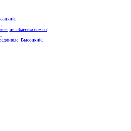
соцкий.
.
озвездие «Змееносец»???
.
редливые. Высоцкий.