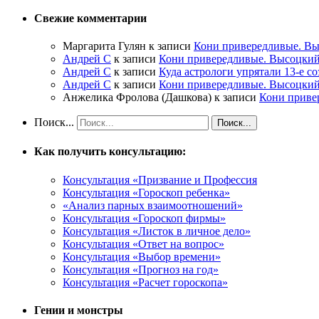
Свежие комментарии
Маргарита Гулян
к записи
Кони привередливые. Вы
Андрей С
к записи
Кони привередливые. Высоцкий
Андрей С
к записи
Куда астрологи упрятали 13-е с
Андрей С
к записи
Кони привередливые. Высоцкий
Анжелика Фролова (Дашкова)
к записи
Кони приве
Поиск...
Как получить консультацию:
Консультация «Призвание и Профессия
Консультация «Гороскоп ребенка»
«Анализ парных взаимоотношений»
Консультация «Гороскоп фирмы»
Консультация «Листок в личное дело»
Консультация «Ответ на вопрос»
Консультация «Выбор времени»
Консультация «Прогноз на год»
Консультация «Расчет гороскопа»
Гении и монстры