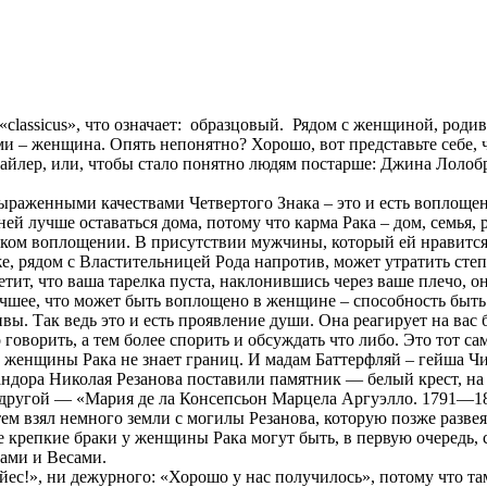
 «classicus», что означает: образцовый. Рядом с женщиной, роди
вами – женщина. Опять непонятно? Хорошо, вот представьте себе, 
Тайлер, или, чтобы стало понятно людям постарше: Джина Лолоб
 выраженными качествами Четвертого Знака – это и есть воплоще
ей лучше оставаться дома, потому что карма Рака – дом, семья, 
нском воплощении. В присутствии мужчины, который ей нравится
е, рядом с Властительницей Рода напротив, может утратить степ
тит, что ваша тарелка пуста, наклонившись через ваше плечо, он
лучшее, что может быть воплощено в женщине – способность быть
ы. Так ведь это и есть проявление души. Она реагирует на вас
о говорить, а тем более спорить и обсуждать что либо. Это тот с
ть женщины Рака не знает границ. И мадам Баттерфляй – гейша 
мандора Николая Резанова поставили памятник — белый крест, н
а другой — «Мария де ла Консепсьон Марцела Аргуэлло. 1791—18
ем взял немного земли с могилы Резанова, которую позже разве
 крепкие браки у женщины Рака могут быть, в первую очередь,
ами и Весами.
йес!», ни дежурного: «Хорошо у нас получилось», потому что та